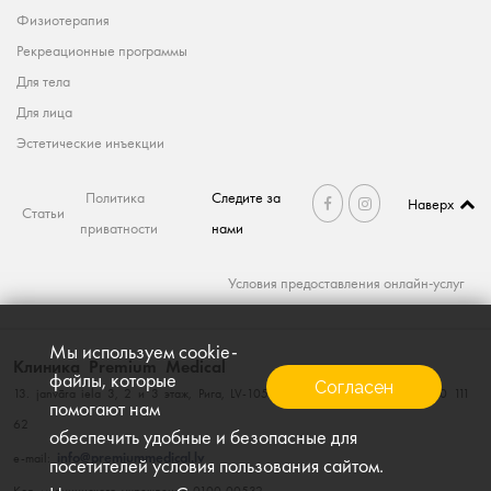
Физиотерапия
Рекреационные программы
Для тела
Для лица
Эстетические инъекции
Политика
Следите за
Наверх
Статьи
приватности
нами
Условия предоставления онлайн-услуг
Мы используем cookie-
Клиника Premium Medical
файлы, которые
Согласен
13. janvāra iela 3, 2 и 3 этаж, Рига, LV-1050, тел. 660 111 60; факс. 660 111
помогают нам
62
обеспечить удобные и безопасные для
info@premiummedical.lv
e-mail:
посетителей условия пользования сайтом.