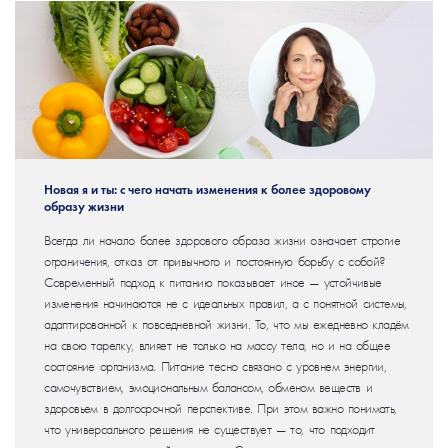
Новая я и ты: с чего начать изменения к более здоровому
образу жизни
Всегда ли начало более здорового образа жизни означает строгие
ограничения, отказ от привычного и постоянную борьбу с собой?
Современный подход к питанию показывает иное — устойчивые
изменения начинаются не с идеальных правил, а с понятной системы,
адаптированной к повседневной жизни. То, что мы ежедневно кладём
на свою тарелку, влияет не только на массу тела, но и на общее
состояние организма. Питание тесно связано с уровнем энергии,
самочувствием, эмоциональным балансом, обменом веществ и
здоровьем в долгосрочной перспективе. При этом важно понимать,
что универсального решения не существует — то, что подходит