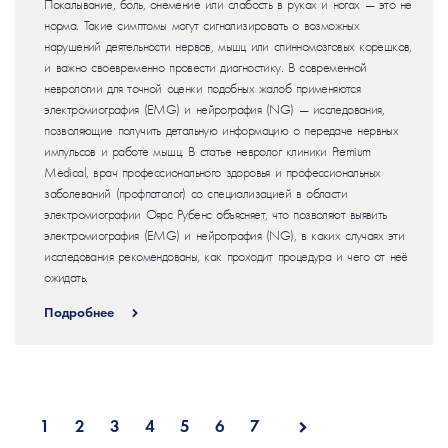
Покалывание, боль, онемение или слабость в руках и ногах — это не
норма. Такие симптомы могут сигнализировать о возможных
нарушений деятельности нервов, мышц или спинномозговых корешков,
и важно своевременно провести диагностику. В современной
неврологии для точной оценки подобных жалоб применяются
электромиография (EMG) и нейрография (NG) — исследования,
позволяющие получить детальную информацию о передаче нервных
импульсов и работе мышц. В статье невролог клиники Premium
Medical, врач профессионального здоровья и профессиональных
заболеваний (профпатолог) со специализацией в области
электромиографии Оярс Рубенс объясняет, что позволяют выявить
электромиография (EMG) и нейрография (NG), в каких случаях эти
исследования рекомендованы, как проходит процедура и чего от неё
ожидать.
Подробнее
1
2
3
4
5
6
7