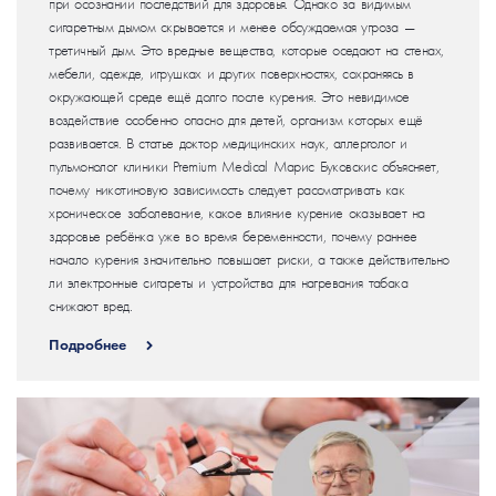
при осознании последствий для здоровья. Однако за видимым
сигаретным дымом скрывается и менее обсуждаемая угроза —
третичный дым. Это вредные вещества, которые оседают на стенах,
мебели, одежде, игрушках и других поверхностях, сохраняясь в
окружающей среде ещё долго после курения. Это невидимое
воздействие особенно опасно для детей, организм которых ещё
развивается. В статье доктор медицинских наук, аллерголог и
пульмонолог клиники Premium Medical Марис Буковскис объясняет,
почему никотиновую зависимость следует рассматривать как
хроническое заболевание, какое влияние курение оказывает на
здоровье ребёнка уже во время беременности, почему раннее
начало курения значительно повышает риски, а также действительно
ли электронные сигареты и устройства для нагревания табака
снижают вред.
Подробнее