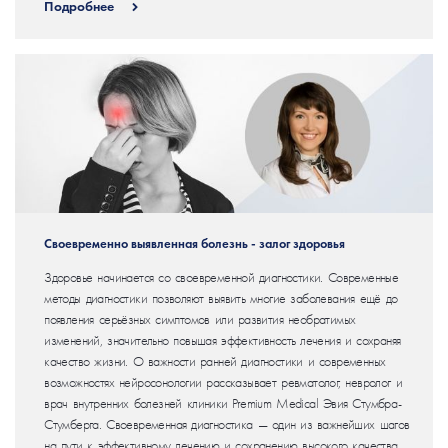
Подробнее
Своевременно выявленная болезнь - залог здоровья
Здоровье начинается со своевременной диагностики. Современные
методы диагностики позволяют выявить многие заболевания ещё до
появления серьёзных симптомов или развития необратимых
изменений, значительно повышая эффективность лечения и сохраняя
качество жизни. О важности ранней диагностики и современных
возможностях нейросонологии рассказывает ревматолог, невролог и
врач внутренних болезней клиники Premium Medical Эвия Стумбра-
Стумберга. Своевременная диагностика — один из важнейших шагов
на пути к эффективному лечению и сохранению высокого качества