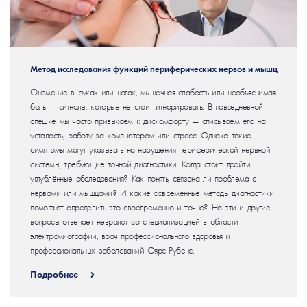
Метод исследования функций периферических нервов и мышц
Онемение в руках или ногах, мышечная слабость или необъяснимая
боль — сигналы, которые не стоит игнорировать. В повседневной
спешке мы часто привыкаем к дискомфорту — списываем его на
усталость, работу за компьютером или стресс. Однако такие
симптомы могут указывать на нарушения периферической нервной
системы, требующие точной диагностики. Когда стоит пройти
углублённые обследования? Как понять, связана ли проблема с
нервами или мышцами? И какие современные методы диагностики
помогают определить это своевременно и точно? На эти и другие
вопросы отвечает невролог со специализацией в области
электромиографии, врач профессионального здоровья и
профессиональных заболеваний Оярс Рубенс.
Подробнее