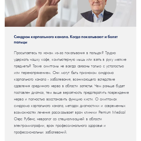
Синдром карпального канала. Когда покалывают и болят
пальцы
Просыпаетесь по ночам из-за покалывания в пальцах? Трудно
удержать чашку кофе, компьютерную мышь или взять в руку мелкие
предметы? Такие симптомы не всегда связаны только с усталостью
или перенапряжением. Они могут быть признаком синдрома
карпального канала - заболевания, возникающего вследствие
сдавления срединного нерва в области запястья. Чем раньше будет
поставлен диагноз, тем выше вероятность предотвратить повреждение
нерва и полностью восстановить функцию кисти. О симптомах
синдрома карпального канала, методах диагностики и современных
возможностях лечения рассказывает врач клиники Premium Medical
Оярс Рубенс, невролог со специализацией в области
электромиографии, врач профессионального здоровья и
профессиональных заболеваний.