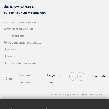
Физиотерапия и
эстетическая медицина
Услуги физиотерапии и
эстетической медицины
Физиотерапия
Рекреационные программы
Для тела
Для лица
Эстетические инъекции
Политика
Следите за
Наверх
Статьи
приватности
нами
Условия предоставления онлайн-услуг