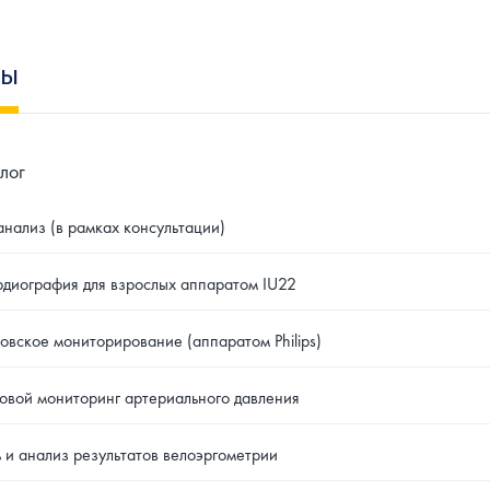
ны
лог
анализ (в рамках консультации)
диография для взрослых аппаратом IU22
овское мониторирование (аппаратом Philips)
овой мониторинг артериального давления
 и анализ результатов велоэргометрии