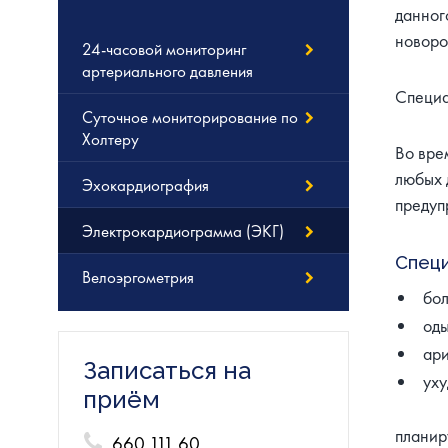
данног
новоро
24-часовой мониторинг
артериального давления
Специа
Суточное мониторирование по
Холтеру
Во вре
любых 
Эхокардиография
предуп
Электрокардиограмма (ЭКГ)
Специ
Велоэргометрия
бол
од
ари
Записаться на
уху
приём
планир
660 111 60