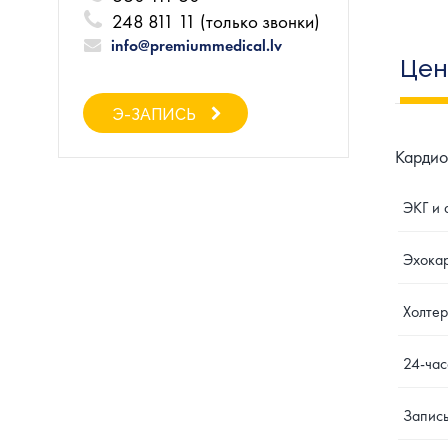
248 811 11 (только звонки)
info@premiummedical.lv
Це
Э-ЗАПИСЬ
Кардио
ЭКГ и 
Эхокар
Холтер
24-час
Запись