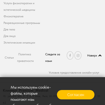
Услуги физиотерапии и
эстетической медицины
Физиотерапия
Рекреационные программы
Для тела
Для лица
Эстетические инъекции
Политика
Следите за
Наверх
Статьи
приватности
нами
Условия предоставления онлайн-услуг
Мы используем cookie-
Клиника Premium Medical
файлы, которые
Согласен
13. janvāra iela 3, 2 и 3 этаж, Рига, LV-1050, тел. 660 111 60; факс. 660 111
помогают нам
62