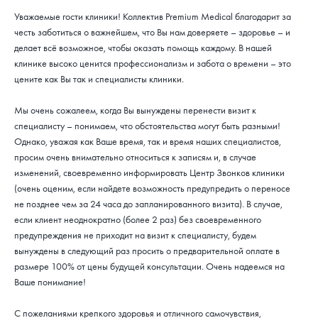
Уважаемые гости клиники! Коллектив Premium Medical благодарит за
честь заботиться о важнейшем, что Вы нам доверяете – здоровье – и
делает всё возможное, чтобы оказать помощь каждому. В нашей
клинике высоко ценится профессионализм и забота о времени – это
цените как Вы так и специалисты клиники.
Мы очень сожалеем, когда Вы вынуждены перенести визит к
специалисту – понимаем, что обстоятельства могут быть разными!
Однако, уважая как Ваше время, так и время наших специалистов,
просим очень внимательно относиться к записям и, в случае
изменений, своевременно информировать Центр Звонков клиники
(очень оценим, если найдете возможность предупредить о переносе
не позднее чем за 24 часа до запланированного визита). В случае,
если клиент неоднократно (более 2 раз) без своевременного
предупреждения не приходит на визит к специалисту, будем
вынуждены в следующий раз просить о предварительной оплате в
размере 100% от цены будущей консультации. Очень надеемся на
Ваше понимание!
С пожеланиями крепкого здоровья и отличного самочувствия,