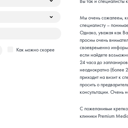
Вы так и специалисты 
Мы очень сожалеем, к
специалисту – понимае
Однако, уважая как Ва
просим очень внимател
своевременно информи
Как можно скорее
если найдете возможно
24 часа до запланирова
неоднократно (более 2
приходит на визит к с
просить о предварител
консультации. Очень 
С пожеланиями крепког
клиники Premium Medic