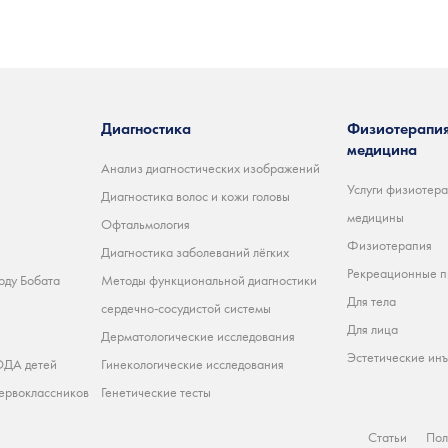
Диагностика
Физиотерапия
медицина
Анализ диагностических изображений
Услуги физиотера
Диагностика волос и кожи головы
медицины
Офтальмология
Физиотерапия
Диагностика заболеваний лёгких
Рекреационные 
оду Бобата
Методы функциональной диагностики
Для тела
сердечно-сосудистой системы
Для лица
Дерматологические исследования
Эстетические ин
ДА детей
Гинекологические исследования
ервоклассников
Генетические тесты
Статьи
Пол