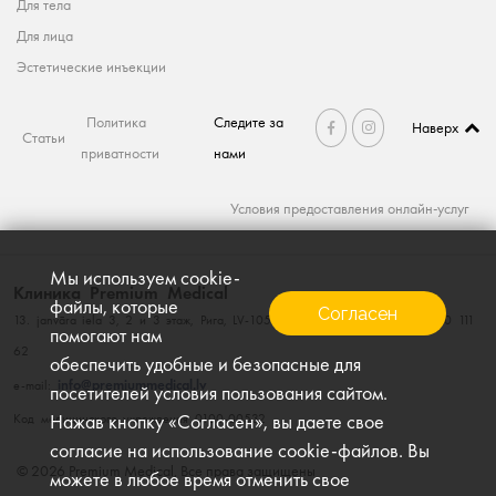
Для тела
Для лица
Эстетические инъекции
Политика
Следите за
Наверх
Статьи
приватности
нами
Условия предоставления онлайн-услуг
Мы используем cookie-
Клиника Premium Medical
файлы, которые
Согласен
13. janvāra iela 3, 2 и 3 этаж, Рига, LV-1050, тел. 660 111 60; факс. 660 111
помогают нам
62
обеспечить удобные и безопасные для
info@premiummedical.lv
e-mail:
посетителей условия пользования сайтом.
Нажав кнопку «Согласен», вы даете свое
Kод медицинского учреждения 0100-00532
согласие на использование cookie-файлов. Вы
© 2026 Premium Medical, Все права защищены
можете в любое время отменить свое