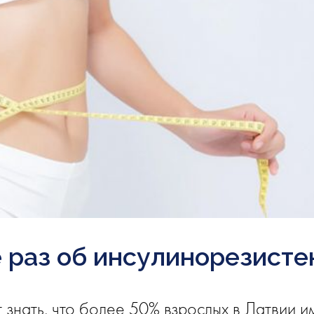
 раз об инсулинорезисте
т знать, что более 50% взрослых в Латвии и