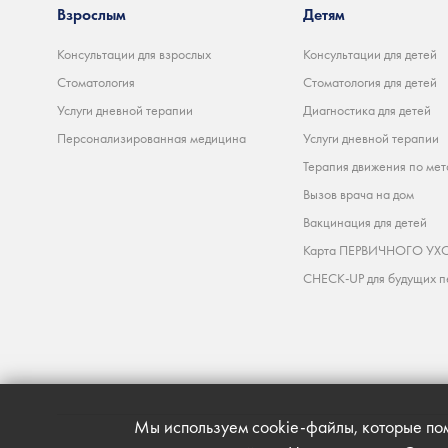
Взрослым
Детям
Консультации для взрослых
Консультации для детей
Стоматология
Стоматология для детей
Услуги дневной терапии
Диагностика для детей
Персонализированная медицина
Услуги дневной терапии
Терапия движения по мет
Вызов врача на дом
Вакцинация для детей
Карта ПЕРВИЧНОГО УХО
CHECK-UP для будущих п
Мы используем cookie-файлы, которые пом