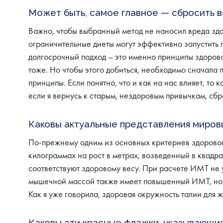
Может быть, самое главное — сбросить ве
Важно, чтобы выбранный метод не наносил вреда здо
ограничительные диеты могут эффективно запустить 
долгосрочный подход – это именно принципы здоровог
тоже. Но чтобы этого добиться, необходимо сначала 
принципы. Если понятно, что и как на нас влияет, т
если я вернусь к старым, нездоровым привычкам, сб
Каковы актуальные представления миров
По-прежнему одним из основных критериев здорового
килограммах на рост в метрах, возведенный в квадра
соответствуют здоровому весу. При расчете ИМТ не у
мышечной массой также имеет повышенный ИМТ, но эт
Как я уже говорила, здоровая окружность талии для 
Каковы эти красные флажки, указывающие