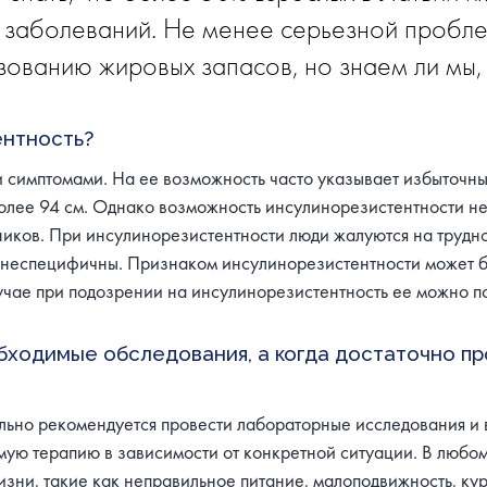
заболеваний. Не менее серьезной проблем
зованию жировых запасов, но знаем ли мы,
ентность?
и симптомами. На ее возможность часто указывает избыточны
олее 94 см. Однако возможность инсулинорезистентности не
ков. При инсулинорезистентности люди жалуются на трудност
 неспецифичны. Признаком инсулинорезистентности может бы
учае при подозрении на инсулинорезистентность ее можно п
обходимые обследования, а когда достаточно п
ьно рекомендуется провести лабораторные исследования и в
мую терапию в зависимости от конкретной ситуации. В любо
ни, такие как неправильное питание, малоподвижность, кур