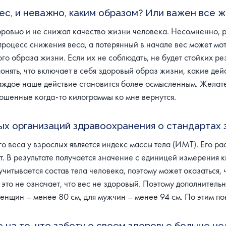
с, и неважно, каким образом? Или важен все же
ровью и не снижал качество жизни человека. Несомненно, р
процесс снижения веса, а потерянный в начале вес может мо
о образа жизни. Если их не соблюдать, не будет стойких ре
понять, что включает в себя здоровый образ жизни, какие дей
о каждое наше действие становится более осмысленным. Желат
рошенные когда-то килограммы ко мне вернутся.
ых организаций здравоохранения о стандартах 
 веса у взрослых является индекс массы тела (ИМТ). Его ра
т. В результате получается значение с единицей измерения 
читывается состав тела человека, поэтому может оказаться,
о не означает, что вес не здоровый. Поэтому дополнительна
женщин – менее 80 см, для мужчин – менее 94 см. По этим по
 на то, что заботу о своем здоровье больше не