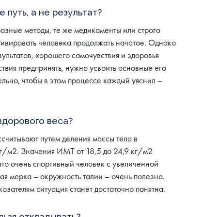
 путь, а не результат?
азные методы, те же медикаменты или строго
тивировать человека продолжать начатое. Однако
зультатов, хорошего самочувствия и здоровья
ствия предпринять, нужно усвоить основные его
ельно, чтобы в этом процессе каждый уяснил –
здорового веса?
ссчитывают путем деления массы тела в
кг/м2. Значения ИМТ от 18,5 до 24,9 кг/м2
 что очень спортивный человек с увеличенной
я мерка – окружность талии – очень полезна.
казателям ситуация станет достаточно понятна.
льзя откладывать?