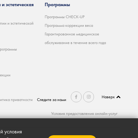
 и эстетическая
Программы
Программы CHECK-UP
пии и эстетической
Программа коррекции веса
Гарантированное медицинское
обслуживание в течение всего года
программы
ъекции
Наверх
итика приватности
Следите за нами
Условия предоставления онлайн-услуг
й условия