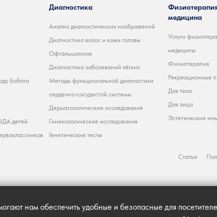
Диагностика
Физиотерапия
медицина
Анализ диагностических изображений
Услуги физиотера
Диагностика волос и кожи головы
медицины
Офтальмология
Физиотерапия
Диагностика заболеваний лёгких
Рекреационные 
оду Бобата
Методы функциональной диагностики
Для тела
сердечно-сосудистой системы
Для лица
Дерматологические исследования
Эстетические ин
ДА детей
Гинекологические исследования
ервоклассников
Генетические тесты
Статьи
Пол
огают нам обеспечить удобные и безопасные для посетителе