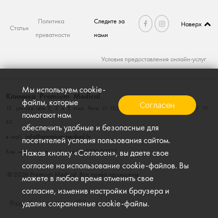
Политика
Следите за
Наверх
Статьи
приватности
нами
Условия предоставления онлайн-услуг
Мы используем cookie-
Клиника Premium Medical
файлы, которые
Согласен
13. janvāra iela 3, 2 и 3 этаж, Рига, LV-1050, тел. 660 111 60; факс. 660 111
помогают нам
62
обеспечить удобные и безопасные для
info@premiummedical.lv
e-mail:
посетителей условия пользования сайтом.
Нажав кнопку «Согласен», вы даете свое
Kод медицинского учреждения 0100-00532
согласие на использование cookie-файлов. Вы
© 2026 Premium Medical, Все права защищены
можете в любое время отменить свое
согласие, изменив настройки браузера и
удалив сохраненные cookie-файлы.
Разработка сайта
–