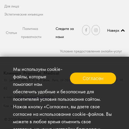
Для лица
Эстетические инъекции
Политика
Следите за
Наверх
Статьи
приватности
нами
Условия предоставления онлайн-услуг
Мы используем cookie-
Клиника Premium Medical
файлы, которые
Согласен
13. janvāra iela 3, 2 и 3 этаж, Рига, LV-1050, тел. 660 111 60; факс. 660 111
помогают нам
62
обеспечить удобные и безопасные для
info@premiummedical.lv
e-mail:
посетителей условия пользования сайтом.
Нажав кнопку «Согласен», вы даете свое
Kод медицинского учреждения 0100-00532
согласие на использование cookie-файлов. Вы
© 2026 Premium Medical, Все права защищены
можете в любое время отменить свое
согласие, изменив настройки браузера и