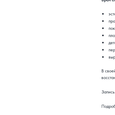
эст
про
пок
пло
дет
пер
выр
В свое
восста
Запись
Подроб