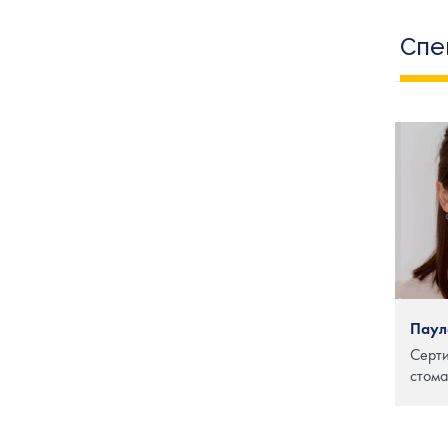
Спе
Паул
Серт
стома