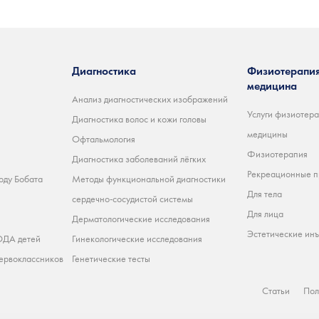
Диагностика
Физиотерапия
медицина
Анализ диагностических изображений
Услуги физиотера
Диагностика волос и кожи головы
медицины
Офтальмология
Физиотерапия
Диагностика заболеваний лёгких
Рекреационные 
оду Бобата
Методы функциональной диагностики
Для тела
сердечно-сосудистой системы
Для лица
Дерматологические исследования
Эстетические ин
ДА детей
Гинекологические исследования
ервоклассников
Генетические тесты
Статьи
Пол