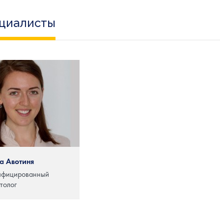
циалисты
а Авотиня
ифицированный
толог