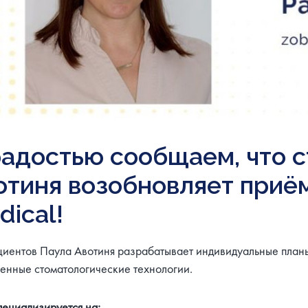
радостью сообщаем, что 
отиня возобновляет приё
dical!
циентов Паула Авотиня разрабатывает индивидуальные планы
енные стоматологические технологии.
пециализируется на: