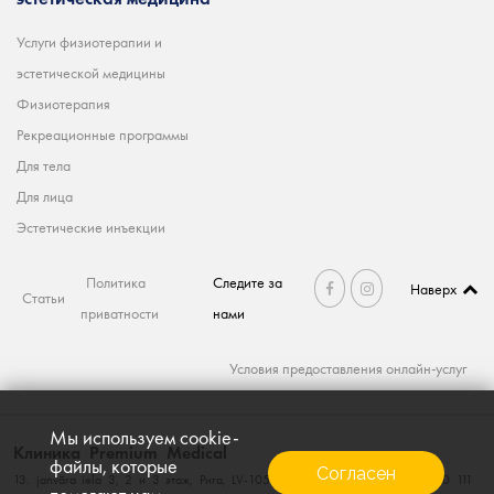
Услуги физиотерапии и
эстетической медицины
Физиотерапия
Рекреационные программы
Для тела
Для лица
Эстетические инъекции
Политика
Следите за
Наверх
Статьи
приватности
нами
Условия предоставления онлайн-услуг
Мы используем cookie-
Клиника Premium Medical
файлы, которые
Согласен
13. janvāra iela 3, 2 и 3 этаж, Рига, LV-1050, тел. 660 111 60; факс. 660 111