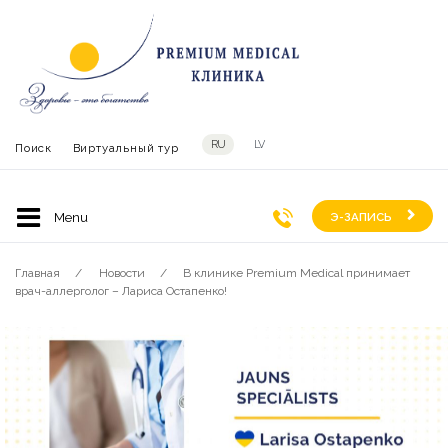
RU
LV
Поиск
Виртуальный тур
Э-ЗАПИСЬ
Главная
Новости
В клинике Premium Medical принимает
врач-аллерголог – Лариса Остапенко!