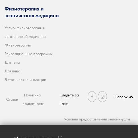
Физиотерапия и
эстетическая медицина
Услуги физиотерапии и
эстетической медицины
Физиотерапия
Рекреационные программы
Для тела
Для лица
Эстетические инъекции
Политика
Следите за
Наверх
Статьи
приватности
нами
Условия предоставления онлайн-услуг