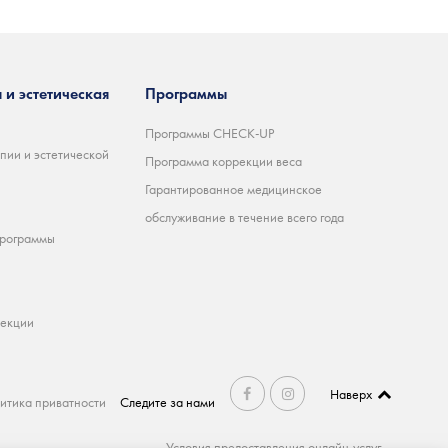
 и эстетическая
Программы
Программы CHECK-UP
пии и эстетической
Программа коррекции веса
Гарантированное медицинское
обслуживание в течение всего года
программы
ъекции
Наверх
итика приватности
Следите за нами
Условия предоставления онлайн-услуг