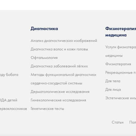
Диагностика
Физиотерапия
медицина
Анализ диагностических изображений
Услуги физиотера
Диагностика волос и кожи головы
медицины
Офтальмология
Физиотерапия
Диагностика заболеваний лёгких
Рекреационные 
оду Бобата
Методы функциональной диагностики
Для тела
сердечно-сосудистой системы
Для лица
Дерматологические исследования
Эстетические ин
ДА детей
Гинекологические исследования
ервоклассников
Генетические тесты
Статьи
Пол