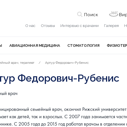
Поиск
Вир
О нас
Отзывы
Интервью с врачами
Галерея
Н
Ы
АВИАЦИОННАЯ МЕДИЦИНА
СТОМАТОЛОГИЯ
ФИЗИОТЕ
йный врач, терапевт
Артур Федорович-Рубенис
тур Федорович-Рубенис
ый врач
ицированный семейный врач, окончил Рижский университет и
ает как детей, так и взрослых. С 2007 года занимается част
инике. С 2005 года до 2015 год работал врачом в отделени