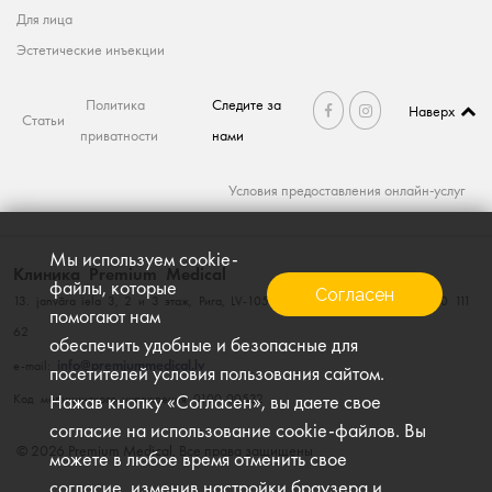
Для лица
Эстетические инъекции
Политика
Следите за
Наверх
Статьи
приватности
нами
Условия предоставления онлайн-услуг
Мы используем cookie-
Клиника Premium Medical
файлы, которые
Согласен
13. janvāra iela 3, 2 и 3 этаж, Рига, LV-1050, тел. 660 111 60; факс. 660 111
помогают нам
62
обеспечить удобные и безопасные для
info@premiummedical.lv
e-mail:
посетителей условия пользования сайтом.
Нажав кнопку «Согласен», вы даете свое
Kод медицинского учреждения 0100-00532
согласие на использование cookie-файлов. Вы
© 2026 Premium Medical, Все права защищены
можете в любое время отменить свое
согласие, изменив настройки браузера и