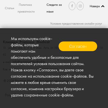
Политика
Следите за
Наверх
Статьи
приватности
нами
Условия предоставления онлайн-услуг
Мы используем cookie-
Клиника Premium Medical
файлы, которые
Согласен
13. janvāra iela 3, 2 и 3 этаж, Рига, LV-1050, тел. 660 111 60; факс. 660 111
помогают нам
62
обеспечить удобные и безопасные для
info@premiummedical.lv
e-mail:
посетителей условия пользования сайтом.
Нажав кнопку «Согласен», вы даете свое
Kод медицинского учреждения 0100-00532
согласие на использование cookie-файлов. Вы
© 2026 Premium Medical, Все права защищены
можете в любое время отменить свое
согласие, изменив настройки браузера и
удалив сохраненные cookie-файлы.
Разработка сайта
–