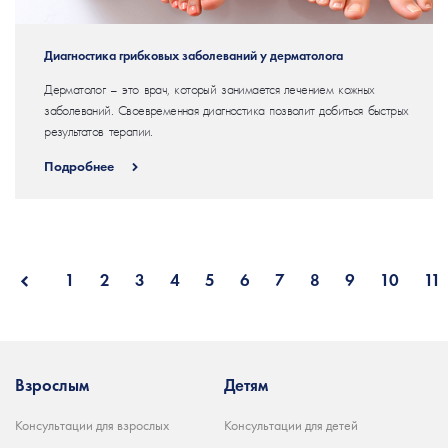
Диагностика грибковых заболеваний у дерматолога
Дерматолог – это врач, который занимается лечением кожных
заболеваний. Своевременная диагностика позволит добиться быстрых
результатов терапии.
Подробнее
1
2
3
4
5
6
7
8
9
10
11
Взрослым
Детям
Консультации для взрослых
Консультации для детей