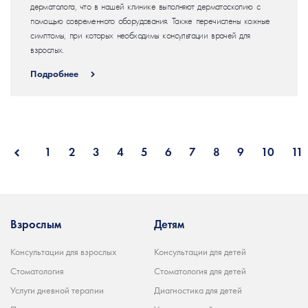
дерматолога, что в нашей клинике выполняют дерматоскопию с
помощью современного оборудования. Также перечислены кожные
симптомы, при которых необходимы консультации врачей для
взрослых.
Подробнее
1
2
3
4
5
6
7
8
9
10
11
Взрослым
Детям
Консультации для взрослых
Консультации для детей
Стоматология
Стоматология для детей
Услуги дневной терапии
Диагностика для детей