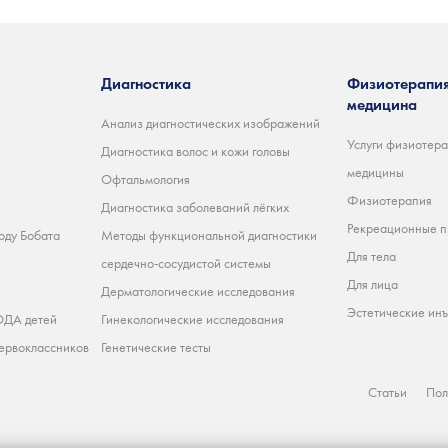
Диагностика
Физиотерапия
медицина
Анализ диагностических изображений
Услуги физиотера
Диагностика волос и кожи головы
медицины
Офтальмология
Физиотерапия
Диагностика заболеваний лёгких
Рекреационные 
оду Бобата
Методы функциональной диагностики
Для тела
сердечно-сосудистой системы
Для лица
Дерматологические исследования
Эстетические ин
ДА детей
Гинекологические исследования
ервоклассников
Генетические тесты
Статьи
Пол