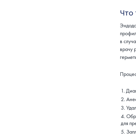
Что 
Эндодо
профил
в случ
врачу 
гермет
Процес
Диаг
Анес
Удал
Обр
для пр
Запл