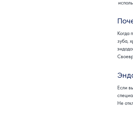
исполь
Поч
Когда 
зуба, 
эндодо
Своевр
Энд
Если в
специа
Не отк