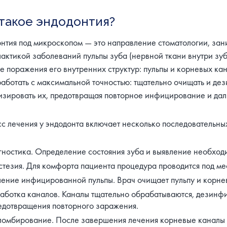
такое эндодонтия?
нтия под микроскопом — это направление стоматологии, за
актикой заболеваний пульпы зуба (нервной ткани внутри зу
ае поражения его внутренних структур: пульпы и корневых к
работать с максимальной точностью: тщательно очищать и де
изировать их, предотвращая повторное инфицирование и да
с лечения у эндодонта включает несколько последовательных
ностика. Определение состояния зуба и выявление необход
тезия. Для комфорта пациента процедура проводится под ме
ение инфицированной пульпы. Врач очищает пульпу и корне
аботка каналов. Каналы тщательно обрабатываются, дезинф
едотвращения повторного заражения.
омбирование. После завершения лечения корневые каналы п