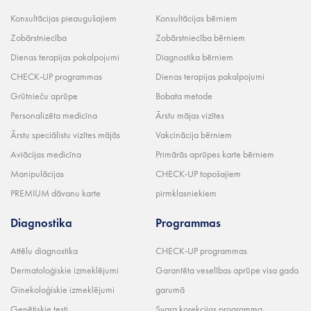
Konsultācijas pieaugušajiem
Konsultācijas bērniem
Zobārstniecība
Zobārstniecība bērniem
Dienas terapijas pakalpojumi
Diagnostika bērniem
CHECK-UP programmas
Dienas terapijas pakalpojumi
Grūtnieču aprūpe
Bobata metode
Personalizēta medicīna
Ārstu mājas vizītes
Ārstu speciālistu vizītes mājās
Vakcinācija bērniem
Aviācijas medicīna
Primārās aprūpes karte bērniem
Manipulācijas
CHECK-UP topošajiem
PREMIUM dāvanu karte
pirmklasniekiem
Diagnostika
Programmas
Attēlu diagnostika
CHECK-UP programmas
Dermatoloģiskie izmeklējumi
Garantēta veselības aprūpe visa gada
Ginekoloģiskie izmeklējumi
garumā
Ģenētiskie testi
Svara korekcijas programma