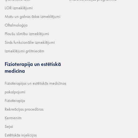
LOR izmeklējumi
Matu un galvas ādas izmeklējumi
Oftalmoloģija
Plaušu slimību izmeklējumi
Sirds funkcionālie izmeklējumi
Izmeklējumi grūtniecēm
Fizioterapija un estētiskā
medicīna
Fizioterapijas un estētiskās medicīnas
pakalpojumi
Fizioterapija
Rekreācijas procedūras
Ķermenim
Sejai
Estētiskās injekcijas