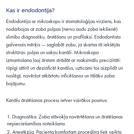
Kas ir endodontija?
Endodontija ar mikroskopu ir stomatoloģijas virziens, kas
nodarbojas ar zoba pulpas (nervu audu zoba iekšienē)
slimību diagnostiku, ārstēšanu un profilaksi. Endodontista
galvenais mērķis — saglabāt zobu, ja skartas tā iekšējās
struktūras: pulpa un sakņu kanāli. Mikroskopa
izmantošana ļauj ārstam strādāt ar maksimālu precizitāti:
rūpīgi attīrīt un dezinficēt kanālus, uzticami tos aizpildīt un
noslēgt, novēršot atkārtotu inficēšanos un tālāku zoba
bojājumu.
Kanālu ārstēšanas process ietver vairākus posmus:
Diagnostika. Zoba stāvokļa novērtēšana un ārstēšanas
nepieciešamības noteikšana.
Anestēzija. Pacienta komfortam procedūra tiek veikta