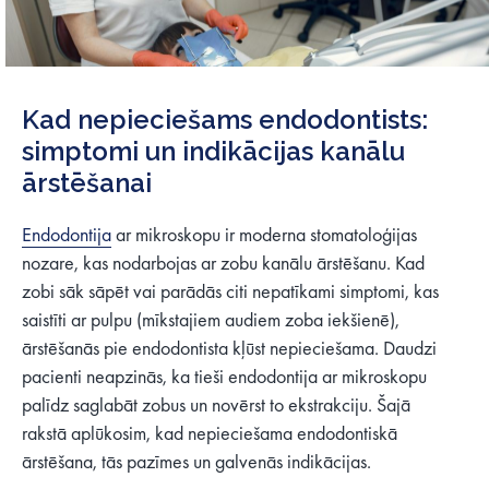
Kad nepieciešams endodontists:
simptomi un indikācijas kanālu
ārstēšanai
Endodontija
ar mikroskopu ir moderna stomatoloģijas
nozare, kas nodarbojas ar zobu kanālu ārstēšanu. Kad
zobi sāk sāpēt vai parādās citi nepatīkami simptomi, kas
saistīti ar pulpu (mīkstajiem audiem zoba iekšienē),
ārstēšanās pie endodontista kļūst nepieciešama. Daudzi
pacienti neapzinās, ka tieši endodontija ar mikroskopu
palīdz saglabāt zobus un novērst to ekstrakciju. Šajā
rakstā aplūkosim, kad nepieciešama endodontiskā
ārstēšana, tās pazīmes un galvenās indikācijas.