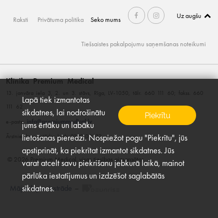
Uz augšu
Raksti
Privātuma politika
Seko mums
Tiešsaistes pakalpojumu saņemšanas noteikumi
Klīnika Premium Medical
13. janvāra iela 3, 2. un 3. stāvs, Rīga, LV-1050, tālr. 660 111 60; fakss. 660
Lapā tiek izmantotas
111 62
sīkdatnes, lai nodrošinātu
Piekrītu
info@premiummedical.lv
e-pasts:
jums ērtāku un labāku
lietošanas pieredzi. Nospiežot pogu "Piekrītu", jūs
Ārstniecības iestādes kods 0100-00532
apstiprināt, ka piekrītat izmantot sīkdatnes. Jūs
© 2026 Premium Medical, visas tiesības aizsargātas
varat atcelt savu piekrišanu jebkurā laikā, mainot
pārlūka iestatījumus un izdzēšot saglabātās
sīkdatnes.
Mājas lapas izstrāde
–