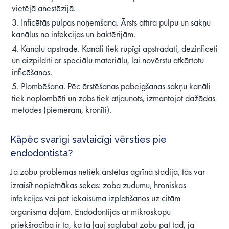
vietējā anestēzijā.
Inficētās pulpas noņemšana. Ārsts attīra pulpu un sakņu
kanālus no infekcijas un baktērijām.
Kanālu apstrāde. Kanāli tiek rūpīgi apstrādāti, dezinficēti
un aizpildīti ar speciālu materiālu, lai novērstu atkārtotu
inficēšanos.
Plombēšana. Pēc ārstēšanas pabeigšanas sakņu kanāli
tiek noplombēti un zobs tiek atjaunots, izmantojot dažādas
metodes (piemēram, kronīti).
Kāpēc svarīgi savlaicīgi vērsties pie
endodontista?
Ja zobu problēmas netiek ārstētas agrīnā stadijā, tās var
izraisīt nopietnākas sekas: zoba zudumu, hroniskas
infekcijas vai pat iekaisuma izplatīšanos uz citām
organisma daļām. Endodontijas ar mikroskopu
priekšrocība ir tā, ka tā ļauj saglabāt zobu pat tad, ja