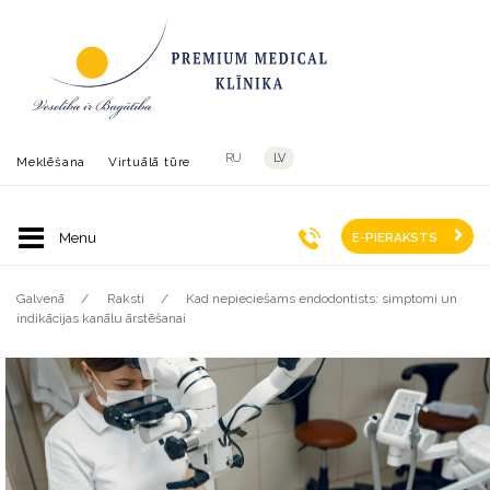
RU
LV
Meklēšana
Virtuālā tūre
E-PIERAKSTS
Galvenā
Raksti
Kad nepieciešams endodontists: simptomi un
indikācijas kanālu ārstēšanai