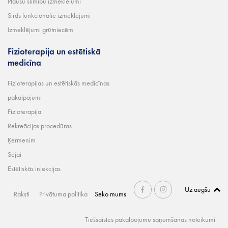
Plaušu slimību izmeklējumi
Sirds funkcionālie izmeklējumi
Izmeklējumi grūtniecēm
Fizioterapija un estētiskā
medicīna
Fizioterapijas un estētiskās medicīnas
pakalpojumi
Fizioterapija
Rekreācijas procedūras
Ķermenim
Sejai
Estētiskās injekcijas
Uz augšu
Raksti
Privātuma politika
Seko mums
Tiešsaistes pakalpojumu saņemšanas noteikumi