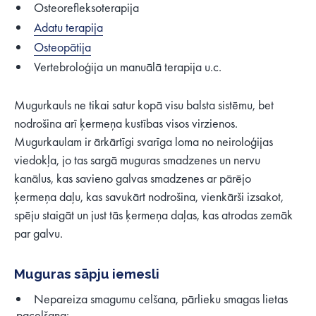
Osteorefleksoterapija
Adatu terapija
Osteopātija
Vertebroloģija un manuālā terapija u.c.
Mugurkauls ne tikai satur kopā visu balsta sistēmu, bet
nodrošina arī ķermeņa kustības visos virzienos.
Mugurkaulam ir ārkārtīgi svarīga loma no neiroloģijas
viedokļa, jo tas sargā muguras smadzenes un nervu
kanālus, kas savieno galvas smadzenes ar pārējo
ķermeņa daļu, kas savukārt nodrošina, vienkārši izsakot,
spēju staigāt un just tās ķermeņa daļas, kas atrodas zemāk
par galvu.
Muguras sāpju iemesli
Nepareiza smagumu celšana, pārlieku smagas lietas
pacelšana;