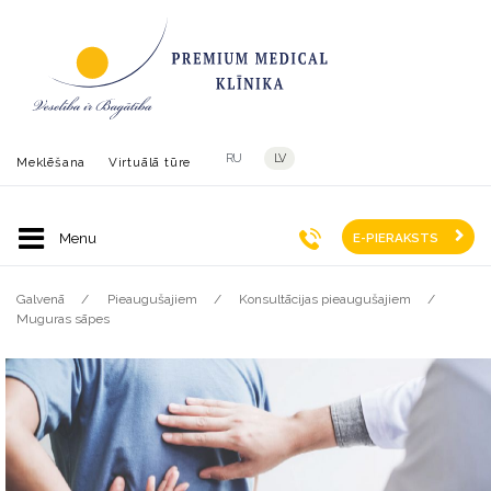
RU
LV
Meklēšana
Virtuālā tūre
E-PIERAKSTS
Galvenā
Pieaugušajiem
Konsultācijas pieaugušajiem
Muguras sāpes