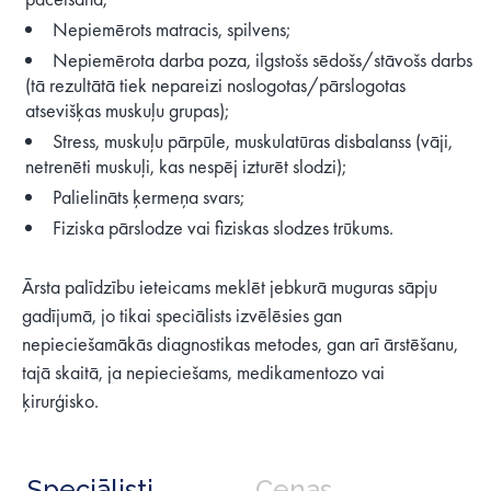
Nepiemērots matracis, spilvens;
Nepiemērota darba poza, ilgstošs sēdošs/stāvošs darbs
(tā rezultātā tiek nepareizi noslogotas/pārslogotas
atsevišķas muskuļu grupas);
Stress, muskuļu pārpūle, muskulatūras disbalanss (vāji,
netrenēti muskuļi, kas nespēj izturēt slodzi);
Palielināts ķermeņa svars;
Fiziska pārslodze vai fiziskas slodzes trūkums.
Ārsta palīdzību ieteicams meklēt jebkurā muguras sāpju
gadījumā, jo tikai speciālists izvēlēsies gan
nepieciešamākās diagnostikas metodes, gan arī ārstēšanu,
tajā skaitā, ja nepieciešams, medikamentozo vai
ķirurģisko.
Speciālisti
Cenas