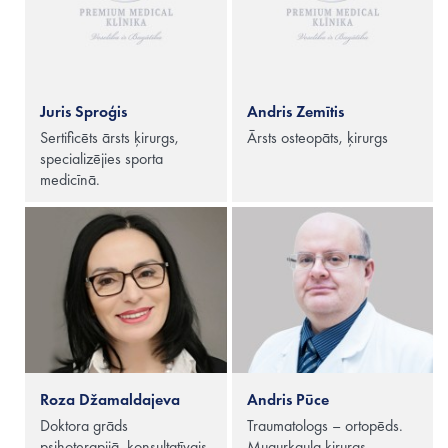
Juris Sproģis
Andris Zemītis
Sertificēts ārsts ķirurgs,
Ārsts osteopāts, ķirurgs
specializējies sporta
medicīnā.
Roza Džamaldajeva
Andris Pūce
Doktora grāds
Traumatologs – ortopēds.
psihoterapijā, konsultatīvais
Mugurkaula ķirurgs