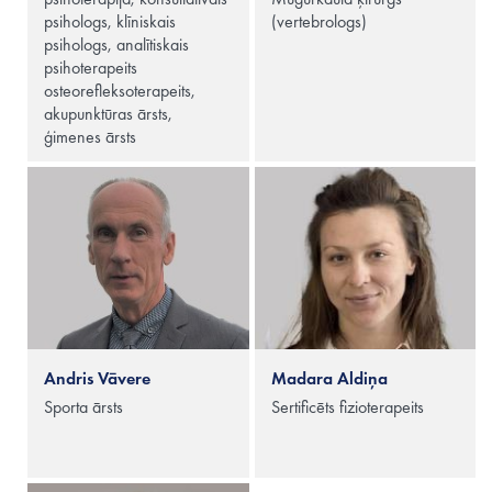
psihologs, klīniskais
(vertebrologs)
psihologs, analītiskais
psihoterapeits
osteorefleksoterapeits,
akupunktūras ārsts,
ģimenes ārsts
Andris Vāvere
Madara Aldiņa
Sporta ārsts
Sertificēts fizioterapeits