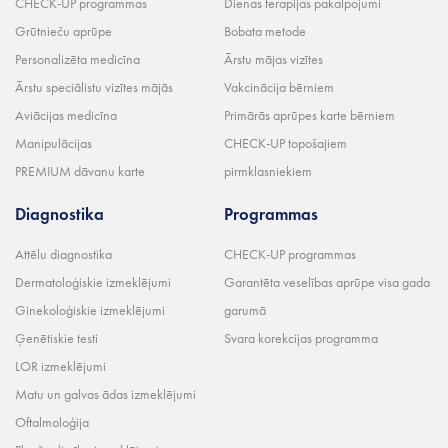
CHECK-UP programmas
Dienas terapijas pakalpojumi
Grūtnieču aprūpe
Bobata metode
Personalizēta medicīna
Ārstu mājas vizītes
Ārstu speciālistu vizītes mājās
Vakcinācija bērniem
Aviācijas medicīna
Primārās aprūpes karte bērniem
Manipulācijas
CHECK-UP topošajiem
PREMIUM dāvanu karte
pirmklasniekiem
Diagnostika
Programmas
Attēlu diagnostika
CHECK-UP programmas
Dermatoloģiskie izmeklējumi
Garantēta veselības aprūpe visa gada
Ginekoloģiskie izmeklējumi
garumā
Ģenētiskie testi
Svara korekcijas programma
LOR izmeklējumi
Matu un galvas ādas izmeklējumi
Oftalmoloģija