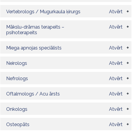
Vertebrologs / Mugurkaula ķirurgs
Atvērt
Mākslu-drāmas terapeits –
Atvērt
psihoterapeits
Miega apnojas speciālists
Atvērt
Neirologs
Atvērt
Nefrologs
Atvērt
Oftalmologs / Acu ārsts
Atvērt
Onkologs
Atvērt
Osteopāts
Atvērt