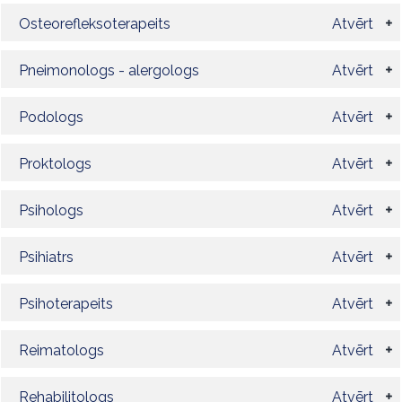
Osteorefleksoterapeits
Atvērt
Pneimonologs - alergologs
Atvērt
Podologs
Atvērt
Proktologs
Atvērt
Psihologs
Atvērt
Psihiatrs
Atvērt
Psihoterapeits
Atvērt
Reimatologs
Atvērt
Rehabilitologs
Atvērt