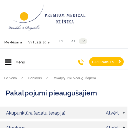
EN
RU
LV
Meklēšana
Virtuālā tūre
E-PIERAKSTS
Galvenā
Cenrādis
Pakalpojumi pieaugušajiem
Pakalpojumi pieaugušajiem
Akupunktūra (adatu terapija)
Atvērt
Algologs
Atvērt