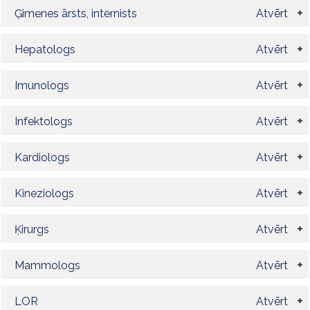
Ģimenes ārsts, internists
Atvērt
Hepatologs
Atvērt
Imunologs
Atvērt
Infektologs
Atvērt
Kardiologs
Atvērt
Kineziologs
Atvērt
Ķirurgs
Atvērt
Mammologs
Atvērt
LOR
Atvērt