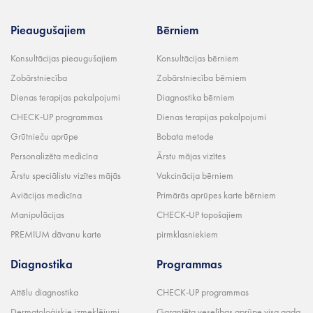
Pieaugušajiem
Bērniem
Konsultācijas pieaugušajiem
Konsultācijas bērniem
Zobārstniecība
Zobārstniecība bērniem
Dienas terapijas pakalpojumi
Diagnostika bērniem
CHECK-UP programmas
Dienas terapijas pakalpojumi
Grūtnieču aprūpe
Bobata metode
Personalizēta medicīna
Ārstu mājas vizītes
Ārstu speciālistu vizītes mājās
Vakcinācija bērniem
Aviācijas medicīna
Primārās aprūpes karte bērniem
Manipulācijas
CHECK-UP topošajiem
PREMIUM dāvanu karte
pirmklasniekiem
Diagnostika
Programmas
Attēlu diagnostika
CHECK-UP programmas
Dermatoloģiskie izmeklējumi
Garantēta veselības aprūpe visa gada