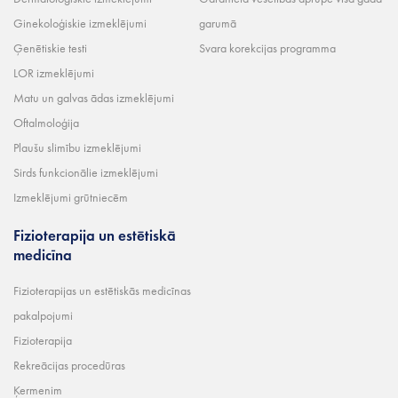
Ginekoloģiskie izmeklējumi
garumā
Ģenētiskie testi
Svara korekcijas programma
LOR izmeklējumi
Matu un galvas ādas izmeklējumi
Oftalmoloģija
Plaušu slimību izmeklējumi
Sirds funkcionālie izmeklējumi
Izmeklējumi grūtniecēm
Fizioterapija un estētiskā
medicīna
Fizioterapijas un estētiskās medicīnas
pakalpojumi
Fizioterapija
Rekreācijas procedūras
Ķermenim