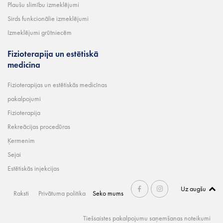
Plaušu slimību izmeklējumi
Sirds funkcionālie izmeklējumi
Izmeklējumi grūtniecēm
Fizioterapija un estētiskā
medicīna
Fizioterapijas un estētiskās medicīnas
pakalpojumi
Fizioterapija
Rekreācijas procedūras
Ķermenim
Sejai
Estētiskās injekcijas
Uz augšu
Raksti
Privātuma politika
Seko mums
Tiešsaistes pakalpojumu saņemšanas noteikumi