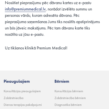
Nosūtiet pieprasījumu pēc dāvanu kartes uz e-pastu
info@premiummedical.lv
, norādot izvēlēto summu un
personas vārdu, kuram adresēta dāvana. Pēc
pieprasījuma saņemšanas Jums tiks nosūtīts apstiprinājums
un būs jāveic maksājums. Pēc tam dāvanu karte tiks
nosūtīta uz jūsu e-pastu.
Uz tikšanos klīnikā Premium Medical!
Pieaugušajiem
Bērniem
Konsultācijas pieaugušajiem
Konsultācijas bērniem
Zobārstniecība
Zobārstniecība bērniem
Dienas terapijas pakalpojumi
Diagnostika bērniem