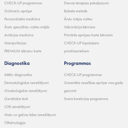
CHECK-UP programmas
Dienas terapijas pakalpojumi
Grūtnieču aprūpe
Bobata metode
Personalizēta medicīna
Ārstu mājas vizītes
Ārstu speciālistu vizītes mājās
Vakcinācija bērniem
Aviācijas medicīna
Primārās aprūpes karte bērniem
Manipulācijas
CHECK-UP topošajiem
PREMIUM dāvanu karte
pirmklasniekiem
Diagnostika
Programmas
Attēlu diagnostika
CHECK-UP programmas
Dermatoloģiskie izmeklējumi
Garantēta veselības aprūpe visa gada
Ginekoloģiskie izmeklējumi
garumā
Ģenētiskie testi
Svara korekcijas programma
LOR izmeklējumi
Matu un galvas ādas izmeklējumi
Oftalmoloģija