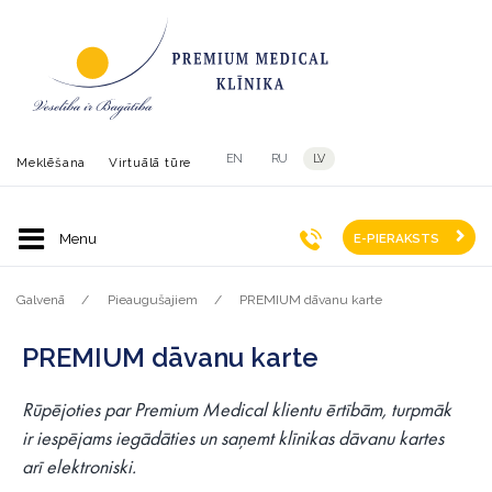
EN
RU
LV
Meklēšana
Virtuālā tūre
E-PIERAKSTS
Galvenā
Pieaugušajiem
PREMIUM dāvanu karte
PREMIUM dāvanu karte
Rūpējoties par Premium Medical klientu ērtībām, turpmāk
ir iespējams iegādāties un saņemt klīnikas dāvanu kartes
arī elektroniski.