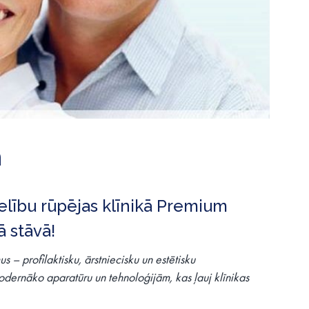
m
lību rūpējas klīnikā Premium
 stāvā!
– profilaktisku, ārstniecisku un estētisku
modernāko aparatūru un tehnoloģijām, kas ļauj klīnikas