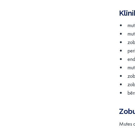
Klīn
mut
mut
zob
per
end
mut
zob
zob
bēr
Zobu
Mutes 