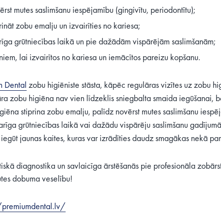
ērst mutes saslimšanu iespējamību (gingivītu, periodontītu);
prināt zobu emalju un izvairīties no kariesa;
rīga grūtniecības laikā un pie dažādām vispārējām saslimšanām;
niem, lai izvairītos no kariesa un iemācītos pareizu kopšanu.
 Dental
zobu higiēniste stāsta, kāpēc regulāras vizītes uz zobu higi
ra zobu higiēna nav vien līdzeklis sniegbalta smaida iegūšanai, b
iēna stiprina zobu emalju, palīdz novērst mutes saslimšanu iespējam
arīga grūtniecības laikā vai dažādu vispārēju saslimšanu gadījumā, 
i iegūt jaunas kaites, kuras var izrādīties daudz smagākas nekā par
ktiskā diagnostika un savlaicīga ārstēšanās pie profesionāla zobārs
tes dobuma veselību!
/premiumdental.lv/