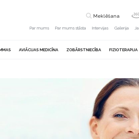
Meklēšana
Par mums
Par mums stāsta
Intervijas
Galerija
J
MMAS
AVIĀCIJAS MEDICĪNA
ZOBĀRSTNIECĪBA
FIZIOTERAPIJA