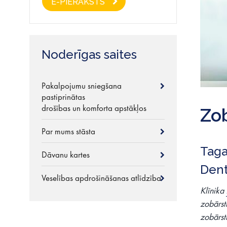
E-PIERAKSTS
Noderīgas saites
Pakalpojumu sniegšana
pastiprinātas
drošības un komforta apstākļos
Zo
Par mums stāsta
Taga
Dāvanu kartes
Dent
Veselības apdrošināšanas atlīdzība
Klīnika
zobārstn
zobārsti