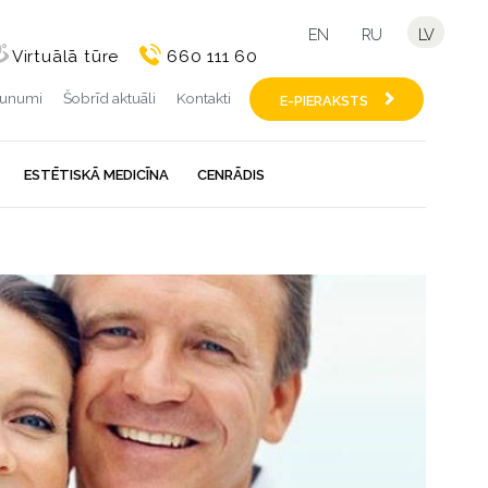
EN
RU
LV
Virtuālā tūre
660 111 60
aunumi
Šobrīd aktuāli
Kontakti
E-PIERAKSTS
ESTĒTISKĀ MEDICĪNA
CENRĀDIS