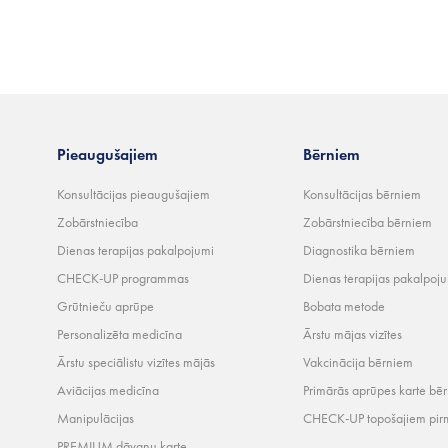
Pieaugušajiem
Bērniem
Konsultācijas pieaugušajiem
Konsultācijas bērniem
Zobārstniecība
Zobārstniecība bērniem
Dienas terapijas pakalpojumi
Diagnostika bērniem
CHECK-UP programmas
Dienas terapijas pakalpoj
Grūtnieču aprūpe
Bobata metode
Personalizēta medicīna
Ārstu mājas vizītes
Ārstu speciālistu vizītes mājās
Vakcinācija bērniem
Aviācijas medicīna
Primārās aprūpes karte bē
Manipulācijas
CHECK-UP topošajiem pir
PREMIUM dāvanu karte