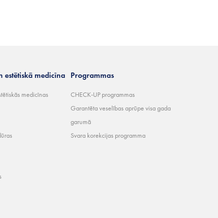
n estētiskā medicīna
Programmas
stētiskās medicīnas
CHECK-UP programmas
Garantēta veselības aprūpe visa gada
garumā
dūras
Svara korekcijas programma
s