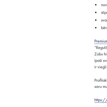
nov
sti
sva
bēr
Premium
“Regulā
Zobu hig
īpaši sv
ir viegl
Profila
savu mu
https:/