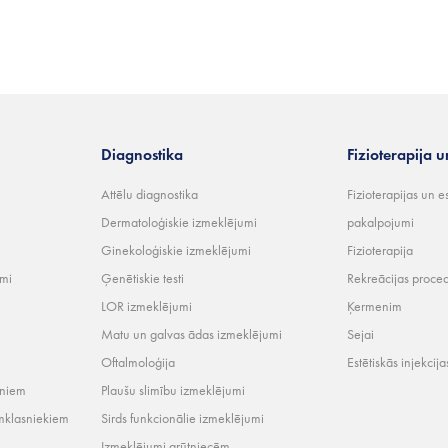
Diagnostika
Fizioterapija u
Attēlu diagnostika
Fizioterapijas un e
Dermatoloģiskie izmeklējumi
pakalpojumi
Ginekoloģiskie izmeklējumi
Fizioterapija
umi
Ģenētiskie testi
Rekreācijas proce
LOR izmeklējumi
Ķermenim
Matu un galvas ādas izmeklējumi
Sejai
Oftalmoloģija
Estētiskās injekcija
rniem
Plaušu slimību izmeklējumi
mklasniekiem
Sirds funkcionālie izmeklējumi
Izmeklējumi grūtniecēm