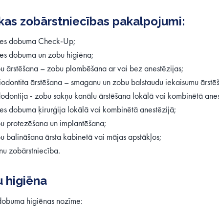
ikas zobārstniecības pakalpojumi:
es dobuma Check-Up;
es dobuma un zobu higiēna;
u ārstēšana – zobu plombēšana ar vai bez anestēzijas;
iodontīta ārstēšana – smaganu un zobu balstaudu iekaisumu ārstē
odontija - zobu sakņu kanālu ārstēšana lokālā vai kombinētā anes
es dobuma ķirurģija lokālā vai kombinētā anestēzijā;
u protezēšana un implantēšana;
u balināšana ārsta kabinetā vai mājas apstākļos;
nu zobārstniecība.
 higiēna
dobuma higiēnas nozīme: