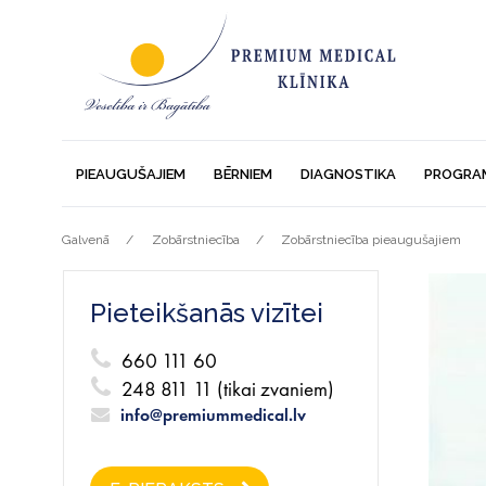
PIEAUGUŠAJIEM
BĒRNIEM
DIAGNOSTIKA
PROGRA
Galvenā
Zobārstniecība
Zobārstniecība pieaugušajiem
Pieteikšanās vizītei
660 111 60
248 811 11 (tikai zvaniem)
info@premiummedical.lv