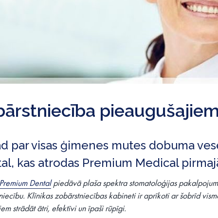
bārstniecība pieaugušajie
d par visas ģimenes mutes dobuma vese
al, kas atrodas Premium Medical pirmajā
Premium Dental
piedāvā plaša spektra stomatoloģijas pakalpojumus 
iecību. Klīnikas zobārstniecības kabineti ir aprīkoti ar šobrīd vis
em strādāt ātri, efektīvi un īpaši rūpīgi.