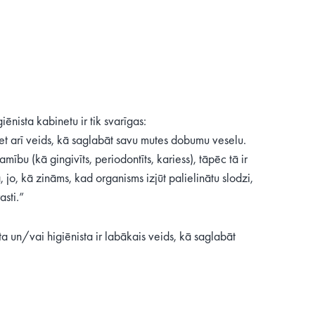
ēnista kabinetu ir tik svarīgas:
et arī veids, kā saglabāt savu mutes dobumu veselu.
ību (kā gingivīts, periodontīts, kariess), tāpēc tā ir
jo, kā zināms, kad organisms izjūt palielinātu slodzi,
asti.”
ta un/vai higiēnista ir labākais veids, kā saglabāt