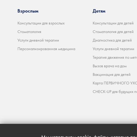
Взрослым
Детям
Консультации для взрослых
Консультации для детей
Стоматология
Стоматология для детей
Услуги дневной терапии
Диагностика для детей
Персонализированная медицина
Услуги дневной терапии
Терапия движения по мет
Вызов врача на дом
Вакцинация для детей
Карта ПЕРВИЧНОГО УХО
CHECK-UP для будущих п
Мы используем cookie-файлы, которые пом