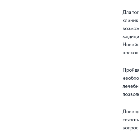
Для то
клиник
возмож
медицин
Новейш
наскол
Пройдя
необхо
лечебн
позвол
Довер
связат
вопрос