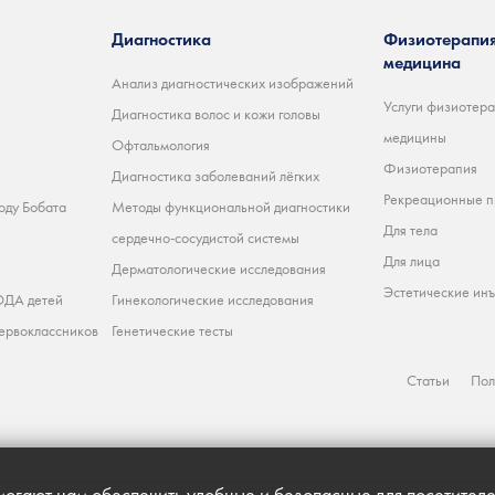
Диагностика
Физиотерапия
медицина
Анализ диагностических изображений
Услуги физиотера
Диагностика волос и кожи головы
медицины
Офтальмология
Физиотерапия
Диагностика заболеваний лёгких
Рекреационные 
оду Бобата
Методы функциональной диагностики
Для тела
сердечно-сосудистой системы
Для лица
Дерматологические исследования
Эстетические ин
ДА детей
Гинекологические исследования
ервоклассников
Генетические тесты
Статьи
Пол
огают нам обеспечить удобные и безопасные для посетителе