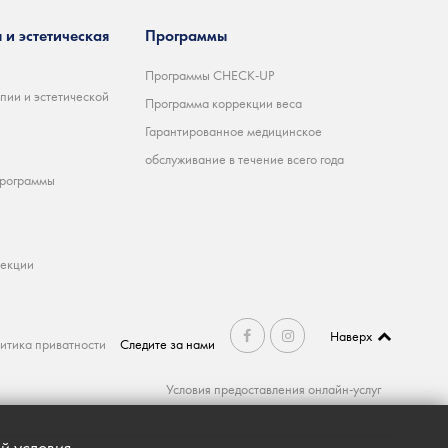
 и эстетическая
Программы
Программы CHECK-UP
пии и эстетической
Программа коррекции веса
Гарантированное медицинское
обслуживание в течение всего года
программы
ъекции
Наверх
итика приватности
Следите за нами
Условия предоставления онлайн-услуг
й условия