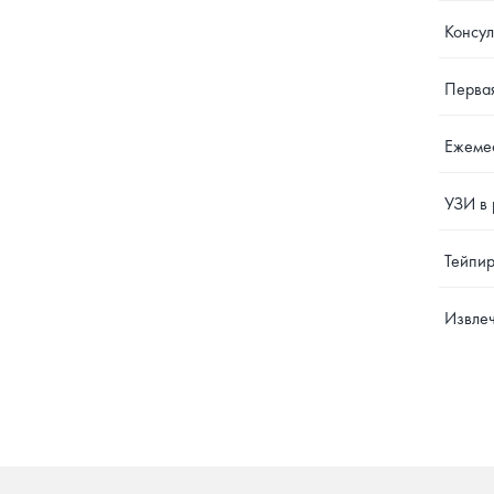
Консул
Первая
Ежемес
УЗИ в 
Тейпир
Извлеч