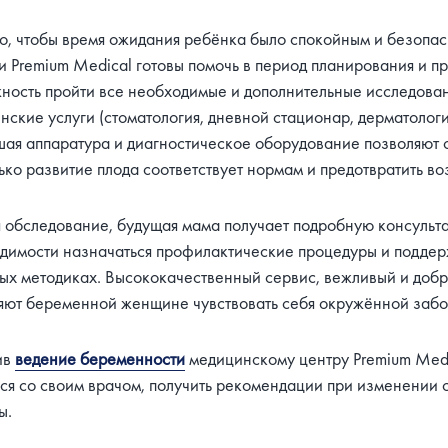
го, чтобы время ожидания ребёнка было спокойным и безоп
и Premium Medical готовы помочь в период планирования и п
ность пройти все необходимые и дополнительные исследован
ские услуги (стоматология, дневной стационар, дерматология 
ая аппаратура и диагностическое оборудование позволяют с
ько развитие плода соответствует нормам и предотвратить 
 обследование, будущая мама получает подробную консульт
димости назначаться профилактические процедуры и подде
ых методиках. Высококачественный сервис, вежливый и добр
яют беременной женщине чувствовать себя окружённой забо
ив
ведение беременности
медицинскому центру Premium Medi
ься со своим врачом, получить рекомендации при изменении 
ы.