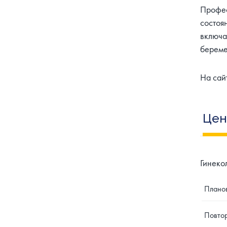
Профе
состоя
включа
береме
На сай
Це
Гинеко
Планов
Повтор