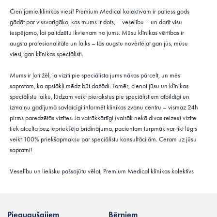
Cienījamie klīnikas viesi! Premium Medical kolektīvam ir patiess gods
gādāt par vissvarīgāko, kas mums ir dots, – veselību – un darīt visu
iespējamo, lai palīdzētu ikvienam no jums. Mūsu klīnikas vērtības ir
augsta profesionalitāte un laiks – tās augstu novērtējat gan jūs, mūsu
viesi, gan klīnikas speciālisti.
Mums ir ļoti žēl, ja vizīti pie speciālista jums nākas pārcelt, un mēs
saprotam, ka apstākļi mēdz būt dažādi. Tomēr, cienot jūsu un klīnikas
speciālistu laiku, lūdzam veikt pierakstus pie speciālistiem atbildīgi un
izmaiņu gadījumā savlaicīgi informēt klīnikas zvanu centru – vismaz 24h
pirms paredzētās vizītes. Ja vairākkārtīgi (vairāk nekā divas reizes) vizīte
tiek atcelta bez iepriekšēja brīdinājuma, pacientam turpmāk var tikt lūgts
veikt 100% priekšapmaksu par speciālistu konsultācijām. Ceram uz jūsu
sapratni!
Veselību un lielisku pašsajūtu vēlot, Premium Medical klīnikas kolektīvs
Pieaugušajiem
Bērniem