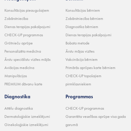
Konsultācijas pieaugušajiem
Konsultācijas bērniem
Zobārstniecība
Zobārstniecība bērniem
Dienas terapijas pakalpojumi
Diagnostika bērniem
CHECK-UP programmas
Dienas terapijas pakalpojumi
Grūtnieču aprūpe
Bobata metode
Personalizēta medicīna
Ārstu mājas vizītes
Ārstu speciālistu vizītes mājās
Vakcinācija bērniem
Aviācijas medicīna
Primārās aprūpes karte bērniem
Manipulācijas
CHECK-UP topošajiem
PREMIUM dāvanu karte
pirmklasniekiem
Diagnostika
Programmas
Attēlu diagnostika
CHECK-UP programmas
Dermatoloģiskie izmeklējumi
Garantēta veselības aprūpe visa gada
Ginekoloģiskie izmeklējumi
garumā