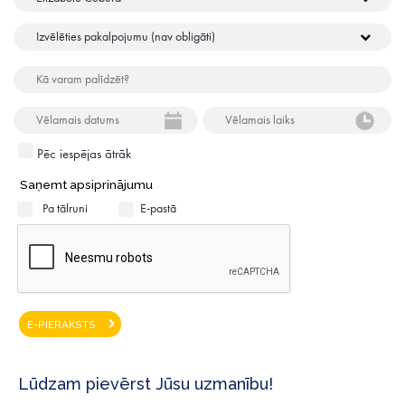
Pēc iespējas ātrāk
Saņemt apsiprinājumu
Pa tālruni
E-pastā
E-PIERAKSTS
Lūdzam pievērst Jūsu uzmanību!