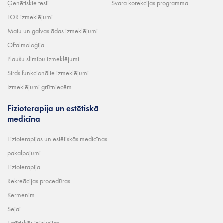
Ģenētiskie testi
Svara korekcijas programma
LOR izmeklējumi
Matu un galvas ādas izmeklējumi
Oftalmoloģija
Plaušu slimību izmeklējumi
Sirds funkcionālie izmeklējumi
Izmeklējumi grūtniecēm
Fizioterapija un estētiskā
medicīna
Fizioterapijas un estētiskās medicīnas
pakalpojumi
Fizioterapija
Rekreācijas procedūras
Ķermenim
Sejai
Estētiskās injekcijas