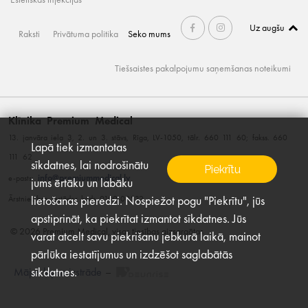
Uz augšu
Raksti
Privātuma politika
Seko mums
Tiešsaistes pakalpojumu saņemšanas noteikumi
Klīnika Premium Medical
13. janvāra iela 3, 2. un 3. stāvs, Rīga, LV-1050, tālr. 660 111 60; fakss. 660
Lapā tiek izmantotas
111 62
sīkdatnes, lai nodrošinātu
Piekrītu
info@premiummedical.lv
e-pasts:
jums ērtāku un labāku
lietošanas pieredzi. Nospiežot pogu "Piekrītu", jūs
Ārstniecības iestādes kods 0100-00532
apstiprināt, ka piekrītat izmantot sīkdatnes. Jūs
© 2026 Premium Medical, visas tiesības aizsargātas
varat atcelt savu piekrišanu jebkurā laikā, mainot
pārlūka iestatījumus un izdzēšot saglabātās
sīkdatnes.
Mājas lapas izstrāde
–