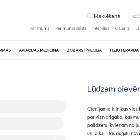
Meklēšana
Par mums
Par mums stāsta
Intervijas
Galerija
J
MMAS
AVIĀCIJAS MEDICĪNA
ZOBĀRSTNIECĪBA
FIZIOTERAPIJA
Lūdzam pievēr
Cienījamie klīnikas vies
par vissvarīgāko, kas mum
palīdzētu ikvienam no jum
un laiks – tās augstu novē