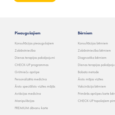
Pieaugušajiem
Bērniem
Konsultācijas pieaugušajiem
Konsultācijas bērniem
Zobārstniecība
Zobārstniecība bērniem
Dienas terapijas pakalpojumi
Diagnostika bērniem
CHECK-UP programmas
Dienas terapijas pakalpoj
Grūtnieču aprūpe
Bobata metode
Personalizēta medicīna
Ārstu mājas vizītes
Ārstu speciālistu vizītes mājās
Vakcinācija bērniem
Aviācijas medicīna
Primārās aprūpes karte bē
Manipulācijas
CHECK-UP topošajiem pir
PREMIUM dāvanu karte