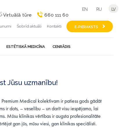
EN
RU
LV
Virtuālā tūre
660 111 60
aunumi
Šobrīd aktuāli
Kontakti
E-PIERAKSTS
ESTĒTISKĀ MEDICĪNA
CENRĀDIS
st Jūsu uzmanību!
i! Premium Medical kolektīvam ir patiess gods gādāt
s ir dots, – veselību – un darīt visu iespējamo, lai
s. Mūsu klīnikas vērtības ir augsta profesionalitāte
rtējat gan jūs, mūsu viesi, gan klīnikas speciālisti.