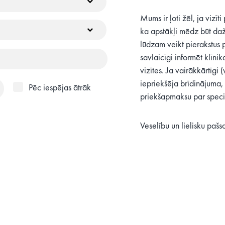
Mums ir ļoti žēl, ja vizīt
ka apstākļi mēdz būt dažā
lūdzam veikt pierakstus 
savlaicīgi informēt klīn
vizītes. Ja vairākkārtīgi 
iepriekšēja brīdinājuma,
Pēc iespējas ātrāk
priekšapmaksu par speciā
Veselību un lielisku pašs