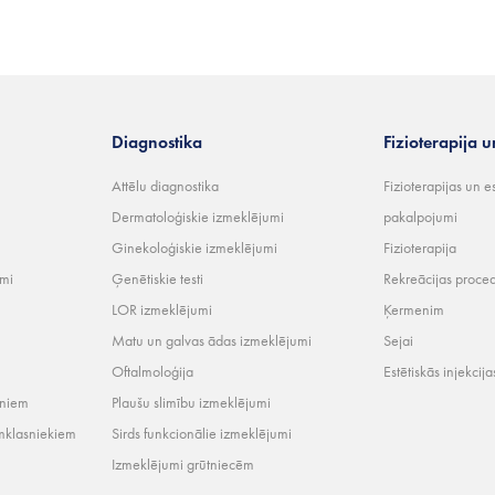
Diagnostika
Fizioterapija u
Attēlu diagnostika
Fizioterapijas un e
Dermatoloģiskie izmeklējumi
pakalpojumi
Ginekoloģiskie izmeklējumi
Fizioterapija
umi
Ģenētiskie testi
Rekreācijas proce
LOR izmeklējumi
Ķermenim
Matu un galvas ādas izmeklējumi
Sejai
Oftalmoloģija
Estētiskās injekcija
rniem
Plaušu slimību izmeklējumi
mklasniekiem
Sirds funkcionālie izmeklējumi
Izmeklējumi grūtniecēm