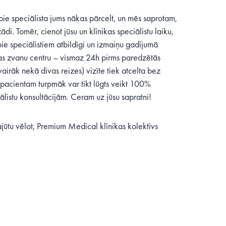
i pie speciālista jums nākas pārcelt, un mēs saprotam,
di. Tomēr, cienot jūsu un klīnikas speciālistu laiku,
pie speciālistiem atbildīgi un izmaiņu gadījumā
ikas zvanu centru – vismaz 24h pirms paredzētās
(vairāk nekā divas reizes) vizīte tiek atcelta bez
 pacientam turpmāk var tikt lūgts veikt 100%
listu konsultācijām. Ceram uz jūsu sapratni!
ajūtu vēlot, Premium Medical klīnikas kolektīvs