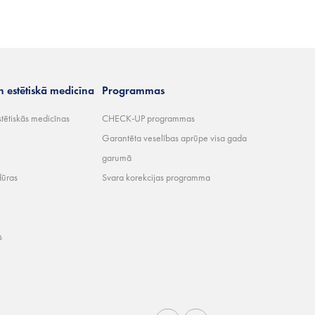
n estētiskā medicīna
Programmas
stētiskās medicīnas
CHECK-UP programmas
Garantēta veselības aprūpe visa gada
garumā
dūras
Svara korekcijas programma
s