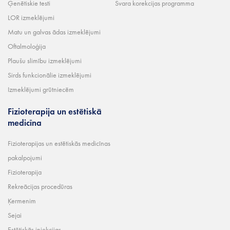
Ģenētiskie testi
Svara korekcijas programma
LOR izmeklējumi
Matu un galvas ādas izmeklējumi
Oftalmoloģija
Plaušu slimību izmeklējumi
Sirds funkcionālie izmeklējumi
Izmeklējumi grūtniecēm
Fizioterapija un estētiskā
medicīna
Fizioterapijas un estētiskās medicīnas
pakalpojumi
Fizioterapija
Rekreācijas procedūras
Ķermenim
Sejai
Estētiskās injekcijas