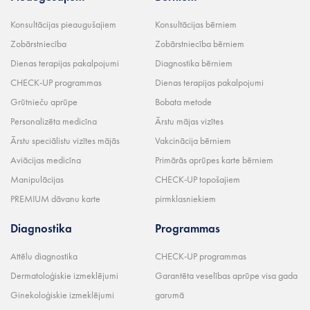
Konsultācijas pieaugušajiem
Konsultācijas bērniem
Zobārstniecība
Zobārstniecība bērniem
Dienas terapijas pakalpojumi
Diagnostika bērniem
CHECK-UP programmas
Dienas terapijas pakalpojumi
Grūtnieču aprūpe
Bobata metode
Personalizēta medicīna
Ārstu mājas vizītes
Ārstu speciālistu vizītes mājās
Vakcinācija bērniem
Aviācijas medicīna
Primārās aprūpes karte bērniem
Manipulācijas
CHECK-UP topošajiem
PREMIUM dāvanu karte
pirmklasniekiem
Diagnostika
Programmas
Attēlu diagnostika
CHECK-UP programmas
Dermatoloģiskie izmeklējumi
Garantēta veselības aprūpe visa gada
Ginekoloģiskie izmeklējumi
garumā