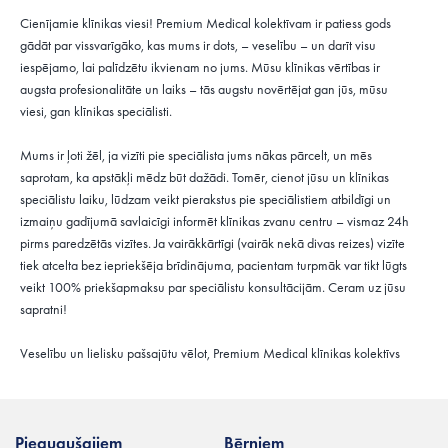
Cienījamie klīnikas viesi! Premium Medical kolektīvam ir patiess gods
gādāt par vissvarīgāko, kas mums ir dots, – veselību – un darīt visu
iespējamo, lai palīdzētu ikvienam no jums. Mūsu klīnikas vērtības ir
augsta profesionalitāte un laiks – tās augstu novērtējat gan jūs, mūsu
viesi, gan klīnikas speciālisti.
Mums ir ļoti žēl, ja vizīti pie speciālista jums nākas pārcelt, un mēs
saprotam, ka apstākļi mēdz būt dažādi. Tomēr, cienot jūsu un klīnikas
speciālistu laiku, lūdzam veikt pierakstus pie speciālistiem atbildīgi un
izmaiņu gadījumā savlaicīgi informēt klīnikas zvanu centru – vismaz 24h
pirms paredzētās vizītes. Ja vairākkārtīgi (vairāk nekā divas reizes) vizīte
tiek atcelta bez iepriekšēja brīdinājuma, pacientam turpmāk var tikt lūgts
veikt 100% priekšapmaksu par speciālistu konsultācijām. Ceram uz jūsu
sapratni!
Veselību un lielisku pašsajūtu vēlot, Premium Medical klīnikas kolektīvs
Pieaugušajiem
Bērniem