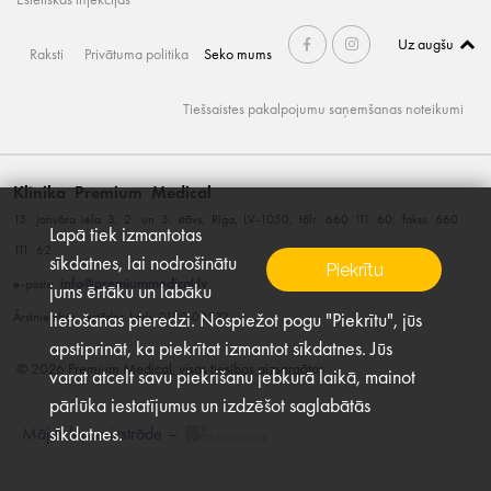
Uz augšu
Raksti
Privātuma politika
Seko mums
Tiešsaistes pakalpojumu saņemšanas noteikumi
Klīnika Premium Medical
13. janvāra iela 3, 2. un 3. stāvs, Rīga, LV-1050, tālr. 660 111 60; fakss. 660
Lapā tiek izmantotas
111 62
sīkdatnes, lai nodrošinātu
Piekrītu
info@premiummedical.lv
e-pasts:
jums ērtāku un labāku
lietošanas pieredzi. Nospiežot pogu "Piekrītu", jūs
Ārstniecības iestādes kods 0100-00532
apstiprināt, ka piekrītat izmantot sīkdatnes. Jūs
© 2026 Premium Medical, visas tiesības aizsargātas
varat atcelt savu piekrišanu jebkurā laikā, mainot
pārlūka iestatījumus un izdzēšot saglabātās
sīkdatnes.
Mājas lapas izstrāde
–