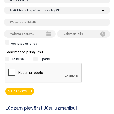
Pēc iespējas ātrāk
Saņemt apsiprinājumu
Pa tālruni
E-pastā
E-PIERAKSTS
Lūdzam pievērst Jūsu uzmanību!