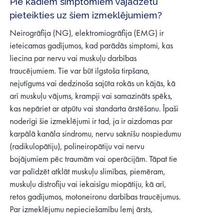
Pie kādiem simptomiem vajadzētu
pieteikties uz šiem izmeklējumiem?
Neirogrāfija (NG), elektromiogrāfija (EMG) ir
ieteicamas gadījumos, kad parādās simptomi, kas
liecina par nervu vai muskuļu darbības
traucējumiem. Tie var būt ilgstoša tirpšana,
nejutīgums vai dedzinoša sajūta rokās un kājās, kā
arī muskuļu vājums, krampji vai samazināts spēks,
kas nepāriet ar atpūtu vai standarta ārstēšanu. Īpaši
noderīgi šie izmeklējumi ir tad, ja ir aizdomas par
karpālā kanāla sindromu, nervu saknīšu nospiedumu
(radikulopātiju), polineiropātiju vai nervu
bojājumiem pēc traumām vai operācijām. Tāpat tie
var palīdzēt atklāt muskuļu slimības, piemēram,
muskuļu distrofiju vai iekaisīgu miopātiju, kā arī,
retos gadījumos, motoneironu darbības traucējumus.
Par izmeklējumu nepieciešamību lemj ārsts,