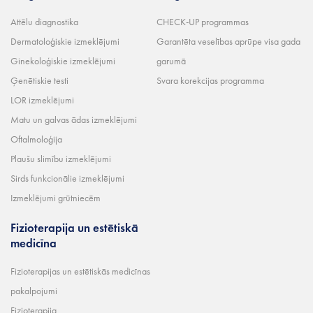
Attēlu diagnostika
CHECK-UP programmas
Dermatoloģiskie izmeklējumi
Garantēta veselības aprūpe visa gada
Ginekoloģiskie izmeklējumi
garumā
Ģenētiskie testi
Svara korekcijas programma
LOR izmeklējumi
Matu un galvas ādas izmeklējumi
Oftalmoloģija
Plaušu slimību izmeklējumi
Sirds funkcionālie izmeklējumi
Izmeklējumi grūtniecēm
Fizioterapija un estētiskā
medicīna
Fizioterapijas un estētiskās medicīnas
pakalpojumi
Fizioterapija