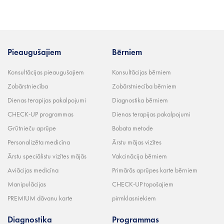
Pieaugušajiem
Bērniem
Konsultācijas pieaugušajiem
Konsultācijas bērniem
Zobārstniecība
Zobārstniecība bērniem
Dienas terapijas pakalpojumi
Diagnostika bērniem
CHECK-UP programmas
Dienas terapijas pakalpojumi
Grūtnieču aprūpe
Bobata metode
Personalizēta medicīna
Ārstu mājas vizītes
Ārstu speciālistu vizītes mājās
Vakcinācija bērniem
Aviācijas medicīna
Primārās aprūpes karte bērniem
Manipulācijas
CHECK-UP topošajiem
PREMIUM dāvanu karte
pirmklasniekiem
Diagnostika
Programmas