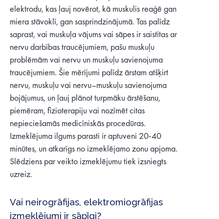
elektrodu, kas ļauj novērot, kā muskulis reaģē gan
miera stāvoklī, gan sasprindzinājumā. Tas palīdz
saprast, vai muskuļa vājums vai sāpes ir saistītas ar
nervu darbības traucējumiem, pašu muskuļu
problēmām vai nervu un muskuļu savienojuma
traucējumiem. Šie mērījumi palīdz ārstam atšķirt
nervu, muskuļu vai nervu–muskuļu savienojuma
bojājumus, un ļauj plānot turpmāku ārstēšanu,
piemēram, fizioterapiju vai nozīmēt citas
nepieciešamās medicīniskās procedūras.
Izmeklējuma ilgums parasti ir aptuveni 20-40
minūtes, un atkarīgs no izmeklējamo zonu apjoma.
Slēdziens par veikto izmeklējumu tiek izsniegts
uzreiz.
Vai neirogrāfijas, elektromiogrāfijas
izmeklējumi ir sāpīgi?