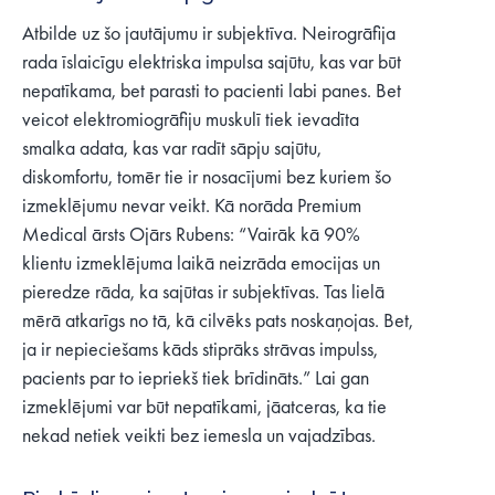
Atbilde uz šo jautājumu ir subjektīva. Neirogrāfija
rada īslaicīgu elektriska impulsa sajūtu, kas var būt
nepatīkama, bet parasti to pacienti labi panes. Bet
veicot elektromiogrāfiju muskulī tiek ievadīta
smalka adata, kas var radīt sāpju sajūtu,
diskomfortu, tomēr tie ir nosacījumi bez kuriem šo
izmeklējumu nevar veikt. Kā norāda Premium
Medical ārsts Ojārs Rubens: “Vairāk kā 90%
klientu izmeklējuma laikā neizrāda emocijas un
pieredze rāda, ka sajūtas ir subjektīvas. Tas lielā
mērā atkarīgs no tā, kā cilvēks pats noskaņojas. Bet,
ja ir nepieciešams kāds stiprāks strāvas impulss,
pacients par to iepriekš tiek brīdināts.” Lai gan
izmeklējumi var būt nepatīkami, jāatceras, ka tie
nekad netiek veikti bez iemesla un vajadzības.