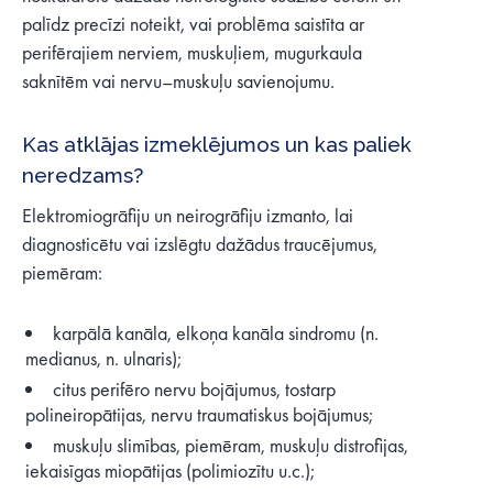
palīdz precīzi noteikt, vai problēma saistīta ar
perifērajiem nerviem, muskuļiem, mugurkaula
saknītēm vai nervu–muskuļu savienojumu.
Kas atklājas izmeklējumos un kas paliek
neredzams?
Elektromiogrāfiju un neirogrāfiju izmanto, lai
diagnosticētu vai izslēgtu dažādus traucējumus,
piemēram:
karpālā kanāla, elkoņa kanāla sindromu (n.
medianus, n. ulnaris);
citus perifēro nervu bojājumus, tostarp
polineiropātijas, nervu traumatiskus bojājumus;
muskuļu slimības, piemēram, muskuļu distrofijas,
iekaisīgas miopātijas (polimiozītu u.c.);