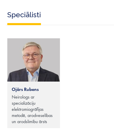
Speciālisti
Ojārs Rubens
Neirologs ar
specializāciju
elektromiogrāfijas
metodē, arodveselības
un arodslimību ārsts