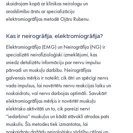
skaidrojam kopā ar klīnikas neirologu un
arodslimību ārstu ar specializāciju
elektromiogrāfijas metodē Ojāru Rubenu.
Kas ir neirogrāfija, elektromiogrāfija?
Elektromiogrāfija (EMG) un Neirogrāfija (NG) ir
specializēti neirofizioloģiski izmeklējumi, kas
sniedz detalizētu informāciju par nervu impulsu
pārvadi un muskuļu darbību. Neirogrāfijas
galvenais mērķis ir noteikt, cik ātri un spēcīgi nervs
vada impulsus, lai novērtētu nervu reakcijas laiku un
noskaidrotu, vai nervs darbojas optimāli. Savukārt
elektromiogrāfijas mērķis ir novērtēt muskuļu
elektrisko aktivitāti un to, cik pareizi nervi
“iedarbina” muskuļus un kādā stāvoklī atrodas pats
muskulis. Šīs metodes tiek izmantotas, lai
noskaidrotu dažādu neiroloģisku sūdzību cēloni un