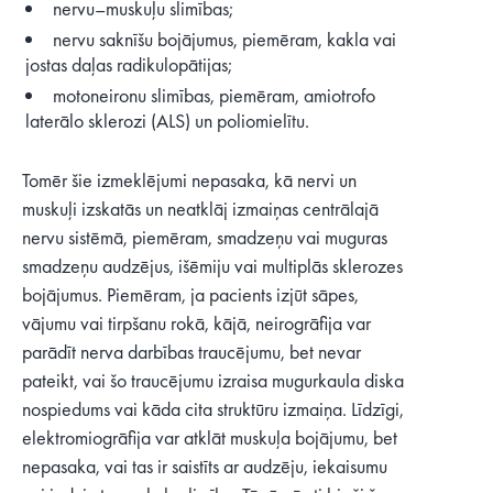
nervu–muskuļu slimības;
nervu saknīšu bojājumus, piemēram, kakla vai
jostas daļas radikulopātijas;
motoneironu slimības, piemēram, amiotrofo
laterālo sklerozi (ALS) un poliomielītu.
Tomēr šie izmeklējumi nepasaka, kā nervi un
muskuļi izskatās un neatklāj izmaiņas centrālajā
nervu sistēmā, piemēram, smadzeņu vai muguras
smadzeņu audzējus, išēmiju vai multiplās sklerozes
bojājumus. Piemēram, ja pacients izjūt sāpes,
vājumu vai tirpšanu rokā, kājā, neirogrāfija var
parādīt nerva darbības traucējumu, bet nevar
pateikt, vai šo traucējumu izraisa mugurkaula diska
nospiedums vai kāda cita struktūru izmaiņa. Līdzīgi,
elektromiogrāfija var atklāt muskuļa bojājumu, bet
nepasaka, vai tas ir saistīts ar audzēju, iekaisumu