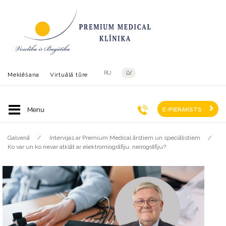
RU
LV
Meklēšana
Virtuālā tūre
E-PIERAKSTS
Galvenā
Intervijas ar Premium Medical ārstiem un speciālistiem
Ko var un ko nevar atklāt ar elektromiogrāfiju, neirogrāfiju?