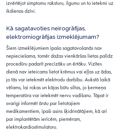
izvērtējot simptomu raksturu, ilgumu un to ietekmi uz
ikdienas dzīvi.
Kā sagatavoties neirogrāfijas,
elektromiogrāfijas izmeklējumam?
Šiem izmeklējumiem īpaša sagatavošanās nav
nepieciešama, tomēr dažas vienkāršas lietas palīdz
procedūru padarīt precīzāku un ērtāku. Vizītes
dienā nav ieteicams lietot krēmus vai eļļas uz ādas,
jo tās var ietekmēt elektrodu darbību. Aukstā laikā
vēlams, lai rokas un kājas būtu siltas, jo ķermeņa
temperatūra var ietekmēt nervu vadīšanu. Tāpat ir
svarīgi informēt ārstu par lietotajiem
medikamentiem, īpaši asins šķidrinātājiem, kā arī
par implantētām ierīcēm, piemēram,
elektrokardiostimulatoru.