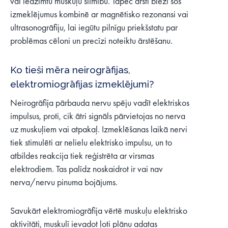
vai iedzimtu muskuļu slimību. Tāpēc ārsti bieži šos
izmeklējumus kombinē ar magnētisko rezonansi vai
ultrasonogrāfiju, lai iegūtu pilnīgu priekšstatu par
problēmas cēloni un precīzi noteiktu ārstēšanu.
Ko tieši mēra neirogrāfijas,
elektromiogrāfijas izmeklējumi?
Neirogrāfija pārbauda nervu spēju vadīt elektriskos
impulsus, proti, cik ātri signāls pārvietojas no nerva
uz muskuļiem vai atpakaļ. Izmeklēšanas laikā nervi
tiek stimulēti ar nelielu elektrisko impulsu, un to
atbildes reakcija tiek reģistrēta ar virsmas
elektrodiem. Tas palīdz noskaidrot ir vai nav
nerva/nervu pinuma bojājums.
Savukārt elektromiogrāfija vērtē muskuļu elektrisko
aktivitāti, muskulī ievadot ļoti plānu adatas