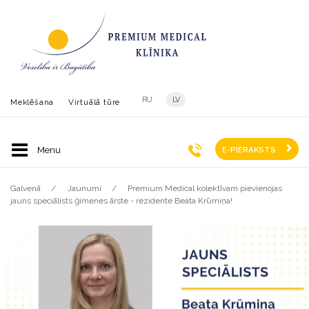
RU
LV
Meklēšana
Virtuālā tūre
E-PIERAKSTS
Galvenā
Jaunumi
Premium Medical kolektīvam pievienojas
jauns speciālists ģimenes ārste - rezidente Beata Krūmiņa!