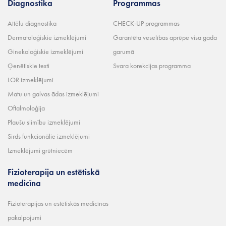
Diagnostika
Programmas
Attēlu diagnostika
CHECK-UP programmas
Dermatoloģiskie izmeklējumi
Garantēta veselības aprūpe visa gada
Ginekoloģiskie izmeklējumi
garumā
Ģenētiskie testi
Svara korekcijas programma
LOR izmeklējumi
Matu un galvas ādas izmeklējumi
Oftalmoloģija
Plaušu slimību izmeklējumi
Sirds funkcionālie izmeklējumi
Izmeklējumi grūtniecēm
Fizioterapija un estētiskā
medicīna
Fizioterapijas un estētiskās medicīnas
pakalpojumi