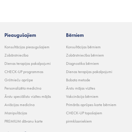
Pieaugušajiem
Bērniem
Konsultācijas pieaugušajiem
Konsultācijas bērniem
Zobārstniecība
Zobārstniecība bērniem
Dienas terapijas pakalpojumi
Diagnostika bērniem
CHECK-UP programmas
Dienas terapijas pakalpojumi
Grūtnieču aprūpe
Bobata metode
Personalizēta medicīna
Ārstu mājas vizītes
Ārstu speciālistu vizītes mājās
Vakcinācija bērniem
Aviācijas medicīna
Primārās aprūpes karte bērniem
Manipulācijas
CHECK-UP topošajiem
PREMIUM dāvanu karte
pirmklasniekiem