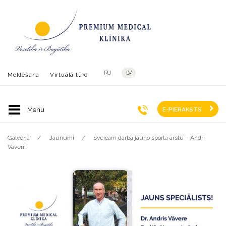
RU
LV
Meklēšana
Virtuālā tūre
E-PIERAKSTS
Galvenā
Jaunumi
Sveicam darbā jauno sporta ārstu – Andri
Vāveri!