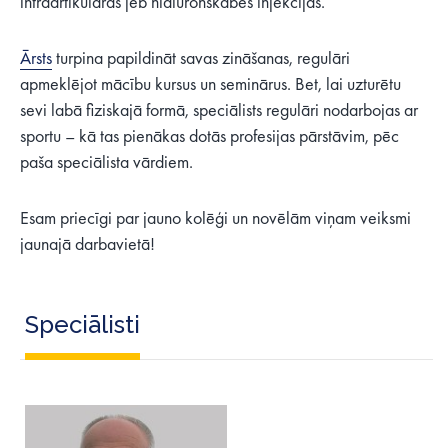
intraartikulārās jeb hialuronskābes injekcijas.
Ārsts
turpina papildināt savas zināšanas, regulāri
apmeklējot mācību kursus un seminārus. Bet, lai uzturētu
sevi labā fiziskajā formā, speciālists regulāri nodarbojas ar
sportu – kā tas pienākas dotās profesijas pārstāvim, pēc
paša speciālista vārdiem.
Esam priecīgi par jauno kolēģi un novēlām viņam veiksmi
jaunajā darbavietā!
Speciālisti