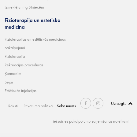
Izmeklējumi grūtniecēm
Fizioterapija un estētiskā
medicīna
Fizioterapijas un estētiskās medicīnas
pakalpojumi
Fizioterapija
Rekreācijas procedūras
Ķermenim
Sejai
Estētiskās injekcijas
Uz augšu
Raksti
Privātuma politika
Seko mums
Tiešsaistes pakalpojumu saņemšanas noteikumi