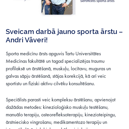
Sveicam darbā jauno sporta ārstu –
Andri Vāveri!
Sporta medicīnu ārsts apguvis Tartu Universitātes
Medicīnas fakultātē un tagad specializējas traumu
profilaksē un ārstēšanā, muskuļu, locītavu, muguras un
galvas sāpju ārstēšanā, stājas korekcijā, kā arī veic
sportistu un fiziski aktīvu cilvēku konsultēšanu.
Speciālists parasti veic kompleksu ārstēšanu, apvienojot
dažādas metodes: kinezioloģisko muskuļu testēšanu,
manuālo terapiju, osteorefleksoterapiju, kinezioteipingu,
ārstniecisko vingrošanu, medikamentozo terapiju un