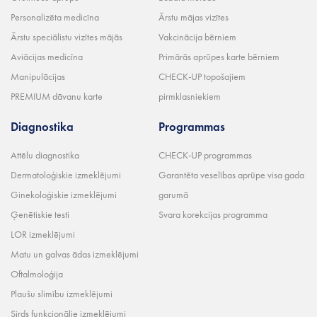
Personalizēta medicīna
Ārstu mājas vizītes
Ārstu speciālistu vizītes mājās
Vakcinācija bērniem
Aviācijas medicīna
Primārās aprūpes karte bērniem
Manipulācijas
CHECK-UP topošajiem
PREMIUM dāvanu karte
pirmklasniekiem
Diagnostika
Programmas
Attēlu diagnostika
CHECK-UP programmas
Dermatoloģiskie izmeklējumi
Garantēta veselības aprūpe visa gada
Ginekoloģiskie izmeklējumi
garumā
Ģenētiskie testi
Svara korekcijas programma
LOR izmeklējumi
Matu un galvas ādas izmeklējumi
Oftalmoloģija
Plaušu slimību izmeklējumi
Sirds funkcionālie izmeklējumi