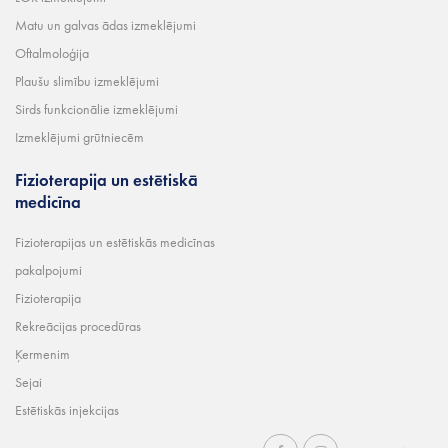
Matu un galvas ādas izmeklējumi
Oftalmoloģija
Plaušu slimību izmeklējumi
Sirds funkcionālie izmeklējumi
Izmeklējumi grūtniecēm
Fizioterapija un estētiskā
medicīna
Fizioterapijas un estētiskās medicīnas
pakalpojumi
Fizioterapija
Rekreācijas procedūras
Ķermenim
Sejai
Estētiskās injekcijas