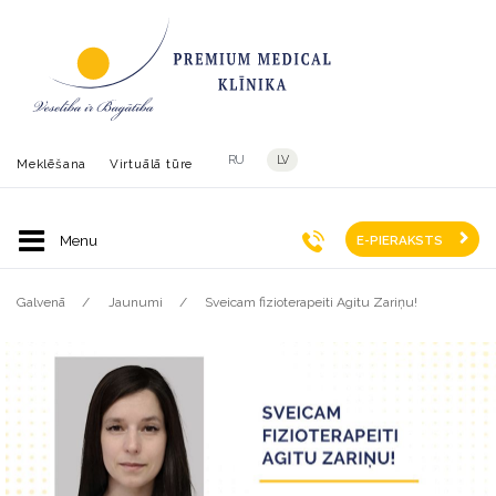
RU
LV
Meklēšana
Virtuālā tūre
E-PIERAKSTS
Galvenā
Jaunumi
Sveicam fizioterapeiti Agitu Zariņu!