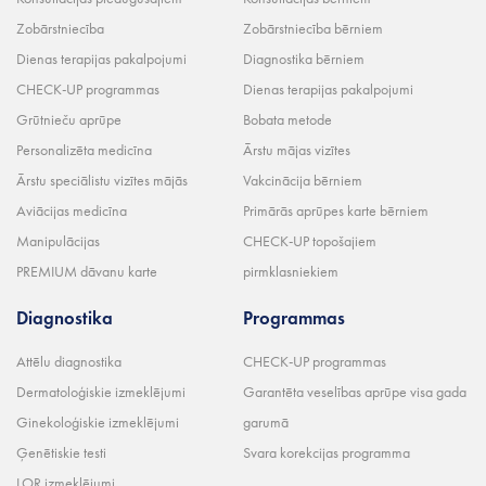
Zobārstniecība
Zobārstniecība bērniem
Dienas terapijas pakalpojumi
Diagnostika bērniem
CHECK-UP programmas
Dienas terapijas pakalpojumi
Grūtnieču aprūpe
Bobata metode
Personalizēta medicīna
Ārstu mājas vizītes
Ārstu speciālistu vizītes mājās
Vakcinācija bērniem
Aviācijas medicīna
Primārās aprūpes karte bērniem
Manipulācijas
CHECK-UP topošajiem
PREMIUM dāvanu karte
pirmklasniekiem
Diagnostika
Programmas
Attēlu diagnostika
CHECK-UP programmas
Dermatoloģiskie izmeklējumi
Garantēta veselības aprūpe visa gada
Ginekoloģiskie izmeklējumi
garumā
Ģenētiskie testi
Svara korekcijas programma
LOR izmeklējumi