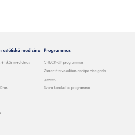
n estētiskā medicīna
Programmas
stētiskās medicīnas
CHECK-UP programmas
Garantēta veselības aprūpe visa gada
garumā
dūras
Svara korekcijas programma
s