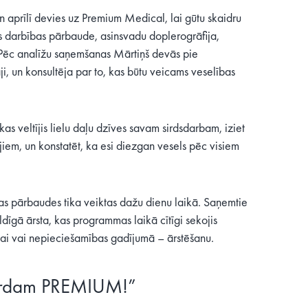
un aprīlī devies uz Premium Medical, lai gūtu skaidru
ds darbības pārbaude, asinsvadu doplerogrāfija,
. Pēc analīžu saņemšanas Mārtiņš devās pie
i, un konsultēja par to, kas būtu veicams veselības
s veltījis lielu daļu dzīves savam sirdsdarbam, iziet
iem, un konstatēt, ka esi diezgan vesels pēc visiem
as pārbaudes tika veiktas dažu dienu laikā. Saņemtie
dīgā ārsta, kas programmas laikā cītīgi sekojis
ai vai nepieciešamības gadījumā – ārstēšanu.
s vārdam PREMIUM!”