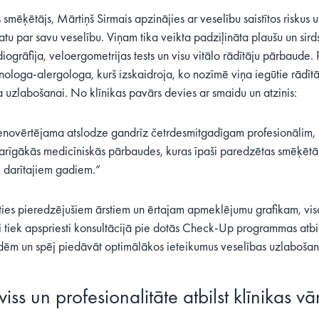
smēķētājs, Mārtiņš Sirmais apzinājies ar veselību saistītos riskus 
tatu par savu veselību. Viņam tika veikta padziļināta plaušu un sir
iogrāfija, veloergometrijas tests un visu vitālo rādītāju pārbaude
ologa-alergologa, kurš izskaidroja, ko nozīmē viņa iegūtie rādītāj
a uzlabošanai. No klīnikas pavārs devies ar smaidu un atzinis:
nenovērtējama atslodze gandrīz četrdesmitgadīgam profesionālim, ka
varīgākās medicīniskās pārbaudes, kuras īpaši paredzētas smēķētāj
i darītajiem gadiem.”
ties pieredzējušiem ārstiem un ērtajam apmeklējumu grafikam, vis
ti tiek apspriesti konsultācijā pie dotās Check-Up programmas atbil
ēm un spēj piedāvāt optimālākos ieteikumus veselības uzlabošan
viss un profesionalitāte atbilst klīnika