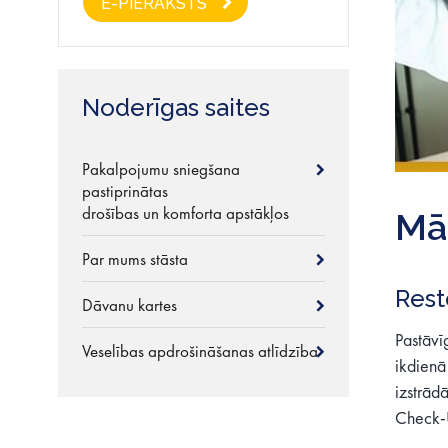
E-PIERAKSTS
Noderīgas saites
Pakalpojumu sniegšana
pastiprinātas
drošības un komforta apstākļos
Mār
Par mums stāsta
Rest
Dāvanu kartes
Pastāvīg
Veselības apdrošināšanas atlīdzība
ikdienā
izstrād
Check-U