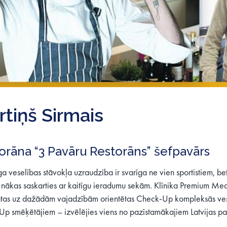
tiņš Sirmais
orāna “3 Pavāru Restorāns” šefpavārs
a veselības stāvokļa uzraudzība ir svarīga ne vien sportistiem, bet 
 nākas saskarties ar kaitīgu ieradumu sekām. Klīnika Premium Medi
ātas uz dažādām vajadzībām orientētas Check-Up kompleksās ve
p smēķētājiem – izvēlējies viens no pazīstamākajiem Latvijas pa