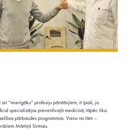
arī “mierīgāku” profesiju pārstāvjiem, it īpaši, ja
cal specializējas preventīvajā medicīnā, tāpēc tika
selības pārbaudes programmas. Vienu no tām –
vāriem Mārtiņš Sirmais.