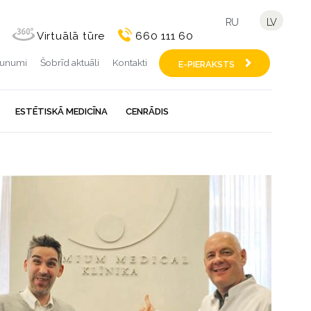
RU
LV
Virtuālā tūre
660 111 60
aunumi
Šobrīd aktuāli
Kontakti
E-PIERAKSTS
ESTĒTISKĀ MEDICĪNA
CENRĀDIS