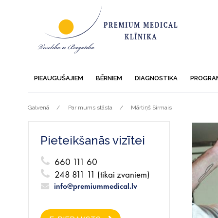
PIEAUGUŠAJIEM
BĒRNIEM
DIAGNOSTIKA
PROGRA
Galvenā
Par mums stāsta
Mārtiņš Sirmais
Pieteikšanās vizītei
660 111 60
248 811 11 (tikai zvaniem)
info@premiummedical.lv