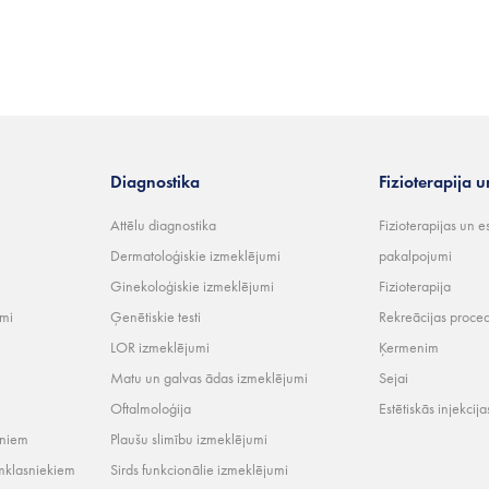
Diagnostika
Fizioterapija u
Attēlu diagnostika
Fizioterapijas un e
Dermatoloģiskie izmeklējumi
pakalpojumi
Ginekoloģiskie izmeklējumi
Fizioterapija
umi
Ģenētiskie testi
Rekreācijas proce
LOR izmeklējumi
Ķermenim
Matu un galvas ādas izmeklējumi
Sejai
Oftalmoloģija
Estētiskās injekcija
rniem
Plaušu slimību izmeklējumi
mklasniekiem
Sirds funkcionālie izmeklējumi