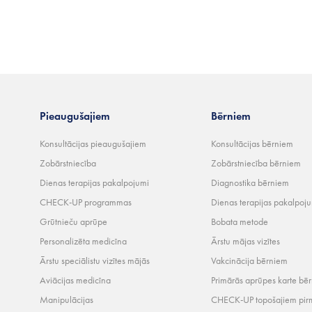
Pieaugušajiem
Bērniem
Konsultācijas pieaugušajiem
Konsultācijas bērniem
Zobārstniecība
Zobārstniecība bērniem
Dienas terapijas pakalpojumi
Diagnostika bērniem
CHECK-UP programmas
Dienas terapijas pakalpoj
Grūtnieču aprūpe
Bobata metode
Personalizēta medicīna
Ārstu mājas vizītes
Ārstu speciālistu vizītes mājās
Vakcinācija bērniem
Aviācijas medicīna
Primārās aprūpes karte bē
Manipulācijas
CHECK-UP topošajiem pir