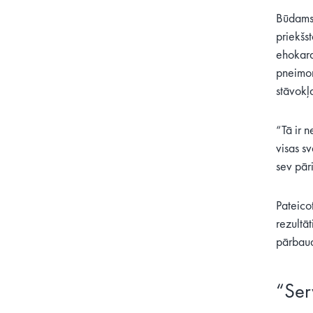
Būdams 
priekšs
ehokard
pneimon
stāvokļ
“Tā ir 
visas s
sev pār
Pateico
rezultā
pārbaud
“Ser