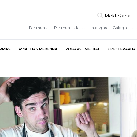
Meklēšana
Par mums
Par mums stāsta
Intervijas
Galerija
J
MMAS
AVIĀCIJAS MEDICĪNA
ZOBĀRSTNIECĪBA
FIZIOTERAPIJA