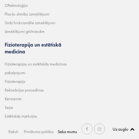
Oftalmoloģija
Plaušu slimību izmeklējumi
Sirds funkcionālie izmeklējumi
Izmeklējumi grūtniecēm
Fizioterapija un estētiskā
medicīna
Fizioterapijas un estētiskās medicīnas
pakalpojumi
Fizioterapija
Rekreācijas procedūras
Ķermenim
Sejai
Estētiskās injekcijas
Uz augšu
Raksti
Privātuma politika
Seko mums