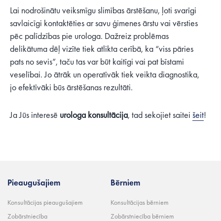
Lai nodrošinātu veiksmīgu slimības ārstēšanu, ļoti svarīgi
savlaicīgi kontaktēties ar savu ģimenes ārstu vai vērsties
pēc palīdzības pie urologa. Dažreiz problēmas
delikātuma dēļ vizīte tiek atlikta cerībā, ka “viss pāries
pats no sevis”, taču tas var būt kaitīgi vai pat bīstami
veselībai. Jo ātrāk un operatīvāk tiek veikta diagnostika,
jo efektīvāki būs ārstēšanas rezultāti.
Ja Jūs interesē
urologa konsultācija
, tad sekojiet saitei
šeit
!
Pieaugušajiem
Bērniem
Konsultācijas pieaugušajiem
Konsultācijas bērniem
Zobārstniecība
Zobārstniecība bērniem