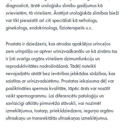
diagnosticē, ārstē uroloģisku slimību gadījumus kā
svievietēm, tā vīriešiem. Ārstējot uroloģiskās slimības bieži
var tikt piesaistīti arī citi speciālisti kā nefrologs,
ginekologs, endokrinologs, fizioterapeits u.c.
Prostata ir dziedzeris, kas atrodas apakšējos urīnceļos
zem urīnpūšļa un aptver urīnizvadkanālu un kā zināms tas
ir ļoti svarīgs orgāns vīriešiem dzimumfunkciju un
reproduktivitātes nodrošināšanā. Tādēļ noteikti
nevajadzētu atstāt bez ievērības jebkādas sūdzības, kas
saistītas ar urīnizvadsistēmu. Prostatas iekaisuma dēļ var
pasliktināties spermas kvalitāte, tāpēc ārsts var nosūtīt
veikt spermogrammu. Lai diferencētu patoloģiju un
savlaicīgi atklātu pirmsvēža stāvokli, var nozīmēt
izmeklējumus, tostarp, priekšdziedzera, iegurņa orgānu
ultraskaņu un transrektālās ultraskaņas izmeklējumus.