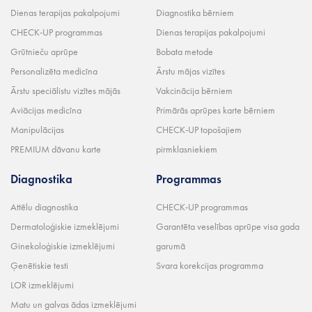
Dienas terapijas pakalpojumi
Diagnostika bērniem
CHECK-UP programmas
Dienas terapijas pakalpojumi
Grūtnieču aprūpe
Bobata metode
Personalizēta medicīna
Ārstu mājas vizītes
Ārstu speciālistu vizītes mājās
Vakcinācija bērniem
Aviācijas medicīna
Primārās aprūpes karte bērniem
Manipulācijas
CHECK-UP topošajiem
PREMIUM dāvanu karte
pirmklasniekiem
Diagnostika
Programmas
Attēlu diagnostika
CHECK-UP programmas
Dermatoloģiskie izmeklējumi
Garantēta veselības aprūpe visa gada
Ginekoloģiskie izmeklējumi
garumā
Ģenētiskie testi
Svara korekcijas programma
LOR izmeklējumi
Matu un galvas ādas izmeklējumi