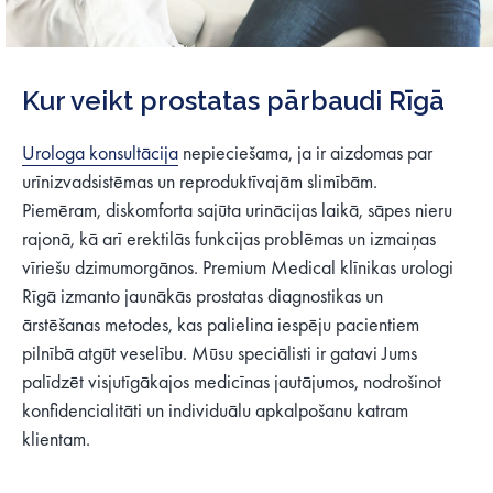
Kur veikt prostatas pārbaudi Rīgā
Urologa konsultācija
nepieciešama, ja ir aizdomas par
urīnizvadsistēmas un reproduktīvajām slimībām.
Piemēram, diskomforta sajūta urinācijas laikā, sāpes nieru
rajonā, kā arī erektilās funkcijas problēmas un izmaiņas
vīriešu dzimumorgānos. Premium Medical klīnikas urologi
Rīgā izmanto jaunākās prostatas diagnostikas un
ārstēšanas metodes, kas palielina iespēju pacientiem
pilnībā atgūt veselību. Mūsu speciālisti ir gatavi Jums
palīdzēt visjutīgākajos medicīnas jautājumos, nodrošinot
konfidencialitāti un individuālu apkalpošanu katram
klientam.