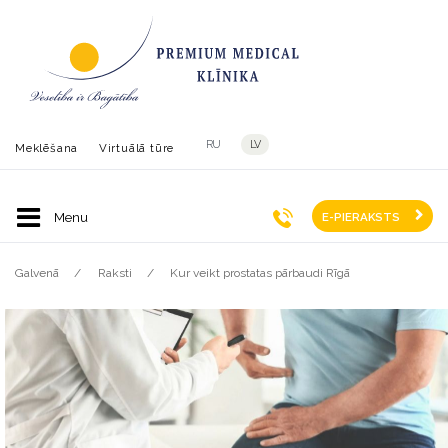
RU
LV
Meklēšana
Virtuālā tūre
E-PIERAKSTS
Galvenā
Raksti
Kur veikt prostatas pārbaudi Rīgā