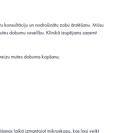
gtu konsultāciju un nodrošinātu zobu ārstēšanu. Mūsu
 mutes dobumu veselību. Klīnikā iespējams saņemt
areizu mutes dobuma kopšanu;
ēšanas laikā izmantojot mikroskopu, kas ļauj veikt