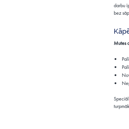
darbu ī
bez sāp
Kāpē
Mutes 
Pal
Pal
Nov
Nep
Speciāli
turpmāk