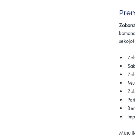
Prem
Zobārst
komandā
sekojoš
Zob
Sak
Zob
Mut
Zob
Per
Bēr
Imp
Mūsu li