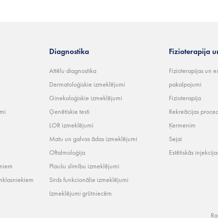
Diagnostika
Fizioterapija u
Attēlu diagnostika
Fizioterapijas un e
Dermatoloģiskie izmeklējumi
pakalpojumi
Ginekoloģiskie izmeklējumi
Fizioterapija
umi
Ģenētiskie testi
Rekreācijas proce
LOR izmeklējumi
Ķermenim
Matu un galvas ādas izmeklējumi
Sejai
Oftalmoloģija
Estētiskās injekcija
rniem
Plaušu slimību izmeklējumi
mklasniekiem
Sirds funkcionālie izmeklējumi
Izmeklējumi grūtniecēm
Ra