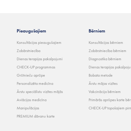
Pieaugušajiem
Bērniem
Konsultācijas pieaugušajiem
Konsultācijas bērniem
Zobārstniecība
Zobārstniecība bērniem
Dienas terapijas pakalpojumi
Diagnostika bērniem
CHECK-UP programmas
Dienas terapijas pakalpoj
Grūtnieču aprūpe
Bobata metode
Personalizēta medicīna
Ārstu mājas vizītes
Ārstu speciālistu vizītes mājās
Vakcinācija bērniem
Aviācijas medicīna
Primārās aprūpes karte bē
Manipulācijas
CHECK-UP topošajiem pir
PREMIUM dāvanu karte