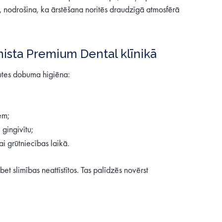
m, nodrošina, ka ārstēšana noritēs draudzīgā atmosfērā
nista Premium Dental klīnikā
 Mutes dobuma higiēna:
em;
gingivītu;
i grūtniecības laikā.
bet slimības neattīstītos. Tas palīdzēs novērst