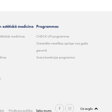
n estētiskā medicīna
Programmas
stētiskās medicīnas
CHECK-UP programmas
Garantēta veselības aprūpe visa gada
garumā
dūras
Svara korekcijas programma
s
Uz augšu
ksti
Privātuma politika
Seko mums