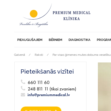
PIEAUGUŠAJIEM
BĒRNIEM
DIAGNOSTIKA
PROGRA
Galvenā
Raksti
Par visas ģimenes mutes dobuma veselību 
Pieteikšanās vizītei
660 111 60
248 811 11 (tikai zvaniem)
info@premiummedical.lv