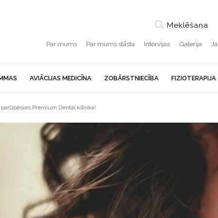
Meklēšana
Par mums
Par mums stāsta
Intervijas
Galerija
J
MMAS
AVIĀCIJAS MEDICĪNA
ZOBĀRSTNIECĪBA
FIZIOTERAPIJA
parūpēsies Premium Dental klīnika!