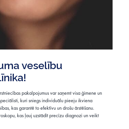
uma veselību
īnika!
bārstniecības pakalpojumus var saņemt visa ģimene un
eciālisti, kuri sniegs individuālu pieeju ikviena
ības, kas garantē to efektīvu un drošu ārstēšanu.
oskopu, kas ļauj uzstādīt precīzu diagnozi un veikt