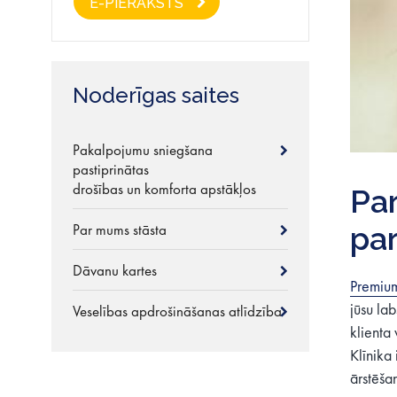
E-PIERAKSTS
Noderīgas saites
Pakalpojumu sniegšana
pastiprinātas
drošības un komforta apstākļos
Pa
Par mums stāsta
par
Dāvanu kartes
Premium
jūsu lab
Veselības apdrošināšanas atlīdzība
klienta 
Klīnika
ārstēša