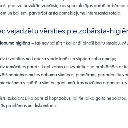
paši precīzi. Savukārt zobārsti, kas specializējas darbā ar bērnie
ēm un bailēm, pārvēršot ārsta apmeklējumu interesantā rotaļā.
c vajadzētu vērsties pie zobārsta-higiē
dobuma higiēna
– tas nav saistīts tikai ar žilbinoši baltu smaidu.
īdz izvairīties no kariesa veidošanās un stiprina zobu emalju;
īdz iemācīties pareizi kopt zobus un izvairīties no problēmām ar ti
ērš nopietnas mutes dobuma slimības, piemēram, periodontītu vai 
ieciešama vispārēju slimību gadījumā, kas novājina organismu, va
sts izskaidros, kā pareizi kopt zobus, lai tie laika gaitā nebojātos, 
ās problēmas un diskomfortu.