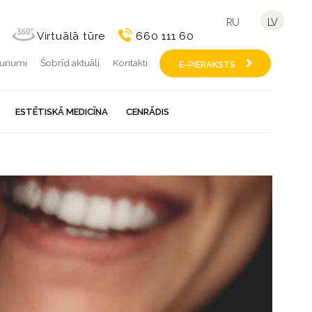
RU
LV
Virtuālā tūre
660 111 60
aunumi
Šobrīd aktuāli
Kontakti
E-PIERAKSTS
ESTĒTISKĀ MEDICĪNA
CENRĀDIS