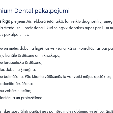
ium Dental pakalpojumi
s Rīgā
pieņems Jūs jebkurā ērtā laikā, lai veiktu diagnostiku, snie
 strādā izcili profesionāļi, kuri sniegs vislabākās rūpes par Jūsu
us pakalpojumus:
u un mutes dobuma higiēnas veikšana, kā arī konsultācijas par p
ņu kanālu ārstēšanu ar mikroskopu;
u terapeitisko ārstēšana;
es dobuma ķirurģija;
u balināšana. Pēc klienta vēlēšanās to var veikt mājas apstākļos;
iodontīta ārstēšana;
nu zobārstniecība;
lantācija un protezēšana.
eliskie speciālisti parūpēsies par jūsu mutes dobuma veselību, ārst