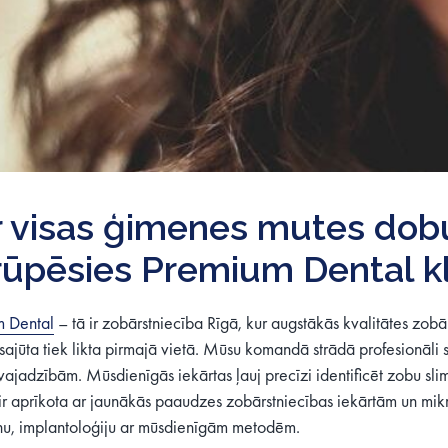
r visas ģimenes mutes dob
ūpēsies Premium Dental kl
 Dental
– tā ir zobārstniecība Rīgā, kur augstākās kvalitātes zo
sajūta tiek likta pirmajā vietā. Mūsu komandā strādā profesionāli sp
vajadzībām. Mūsdienīgās iekārtas ļauj precīzi identificēt zobu slim
 ir aprīkota ar jaunākās paaudzes zobārstniecības iekārtām un mikr
nu, implantoloģiju ar mūsdienīgām metodēm.