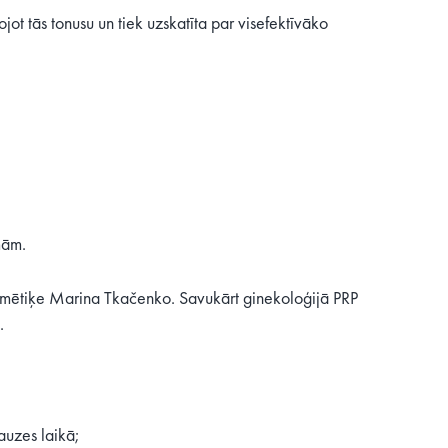
t tās tonusu un tiek uzskatīta par visefektīvāko
mām.
osmētiķe Marina Tkačenko. Savukārt ginekoloģijā PRP
.
uzes laikā;