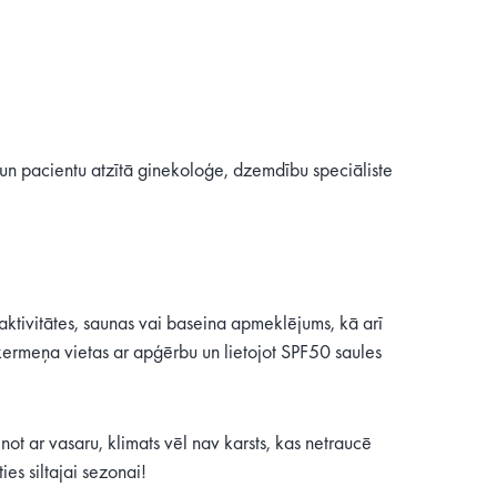
un pacientu atzītā ginekoloģe, dzemdību speciāliste
ktivitātes, saunas vai baseina apmeklējums, kā arī
 ķermeņa vietas ar apģērbu un lietojot SPF50 saules
ot ar vasaru, klimats vēl nav karsts, kas netraucē
es siltajai sezonai!