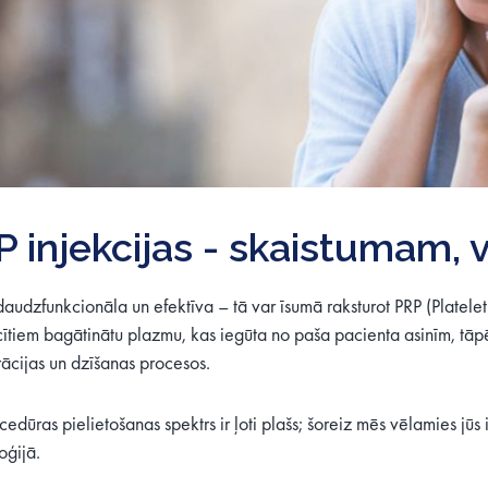
 injekcijas - skaistumam, ve
daudzfunkcionāla un efektīva – tā var īsumā raksturot PRP (Platelet
ītiem bagātinātu plazmu, kas iegūta no paša pacienta asinīm, tāpēc
ācijas un dzīšanas procesos.
cedūras pielietošanas spektrs ir ļoti plašs; šoreiz mēs vēlamies j
oģijā.