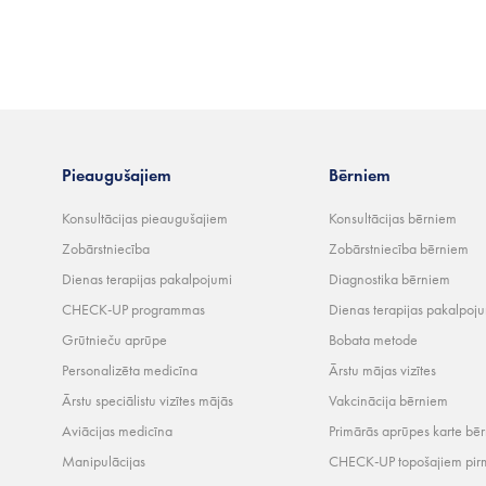
Pieaugušajiem
Bērniem
Konsultācijas pieaugušajiem
Konsultācijas bērniem
Zobārstniecība
Zobārstniecība bērniem
Dienas terapijas pakalpojumi
Diagnostika bērniem
CHECK-UP programmas
Dienas terapijas pakalpoj
Grūtnieču aprūpe
Bobata metode
Personalizēta medicīna
Ārstu mājas vizītes
Ārstu speciālistu vizītes mājās
Vakcinācija bērniem
Aviācijas medicīna
Primārās aprūpes karte bē
Manipulācijas
CHECK-UP topošajiem pir