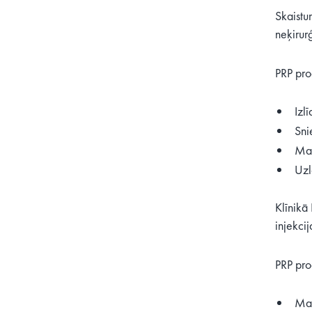
Skaistu
neķirur
PRP pro
Izl
Snie
Maz
Uzl
Klīnikā
injekcij
PRP pro
Maz