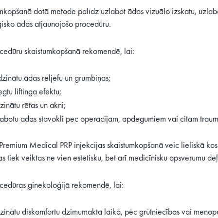
mkopšanā dotā metode palīdz uzlabot ādas vizuālo izskatu, uzlabojo
ģisko ādas atjaunojošo procedūru.
cedūru skaistumkopšanā rekomendē, lai:
īdzinātu ādas reljefu un grumbiņas;
gtu liftinga efektu;
inātu rētas un akni;
abotu ādas stāvokli pēc operācijām, apdegumiem vai citām trau
 Premium Medical PRP injekcijas skaistumkopšanā veic lieliskā k
as tiek veiktas ne vien estētisku, bet arī medicīnisku apsvērumu dēļ
cedūras ginekoloģijā rekomendē, lai:
inātu diskomfortu dzimumakta laikā, pēc grūtniecības vai menopa