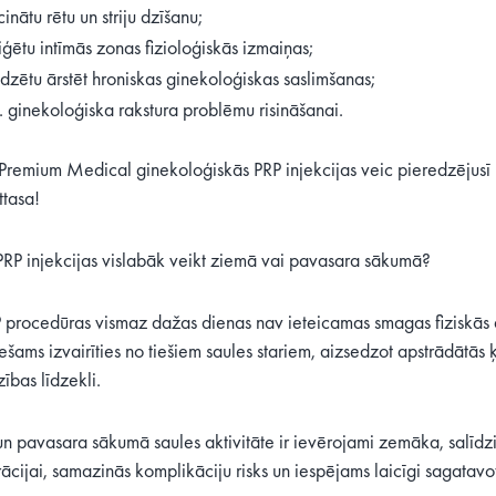
inātu rētu un striju dzīšanu;
iģētu intīmās zonas fizioloģiskās izmaiņas;
īdzētu ārstēt hroniskas ginekoloģiskas saslimšanas;
. ginekoloģiska rakstura problēmu risināšanai.
 Premium Medical ginekoloģiskās PRP injekcijas veic pieredzējusī 
ttasa!
RP injekcijas vislabāk veikt ziemā vai pavasara sākumā?
 procedūras vismaz dažas dienas nav ieteicamas smagas fiziskās a
ešams izvairīties no tiešiem saules stariem, aizsedzot apstrādātās
ības līdzekli.
n pavasara sākumā saules aktivitāte ir ievērojami zemāka, salīdzin
cijai, samazinās komplikāciju risks un iespējams laicīgi sagatavoti