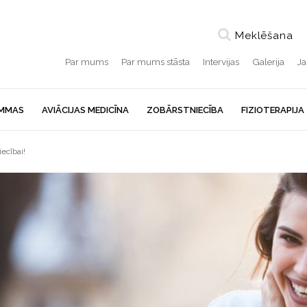
Meklēšana
Par mums
Par mums stāsta
Intervijas
Galerija
J
MMAS
AVIĀCIJAS MEDICĪNA
ZOBĀRSTNIECĪBA
FIZIOTERAPIJA
iecībai!