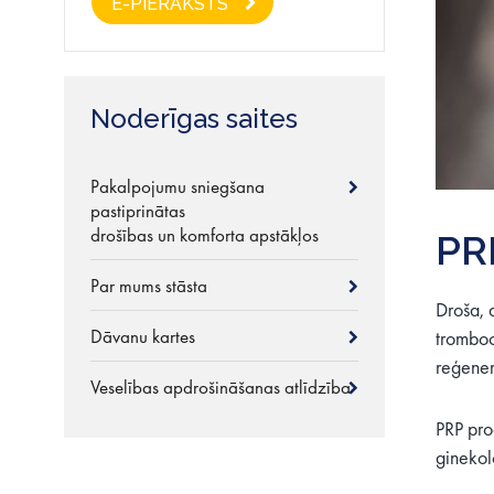
E-PIERAKSTS
Noderīgas saites
Pakalpojumu sniegšana
pastiprinātas
drošības un komforta apstākļos
PRP
Par mums stāsta
Droša, 
Dāvanu kartes
tromboc
reģener
Veselības apdrošināšanas atlīdzība
PRP pro
ginekol