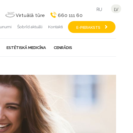
RU
LV
Virtuālā tūre
660 111 60
aunumi
Šobrīd aktuāli
Kontakti
E-PIERAKSTS
ESTĒTISKĀ MEDICĪNA
CENRĀDIS