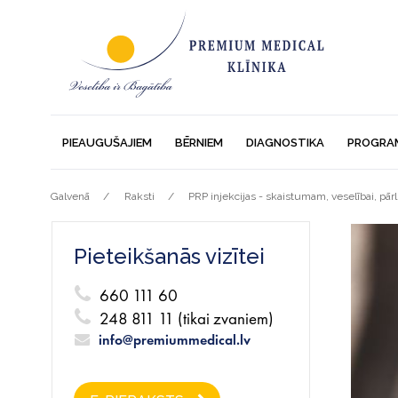
PIEAUGUŠAJIEM
BĒRNIEM
DIAGNOSTIKA
PROGRA
Galvenā
Raksti
PRP injekcijas - skaistumam, veselībai, pārl
Pieteikšanās vizītei
660 111 60
248 811 11 (tikai zvaniem)
info@premiummedical.lv