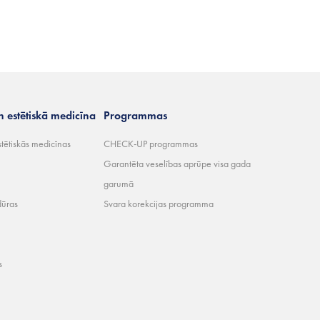
n estētiskā medicīna
Programmas
stētiskās medicīnas
CHECK-UP programmas
Garantēta veselības aprūpe visa gada
garumā
dūras
Svara korekcijas programma
s