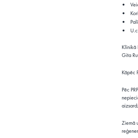
Veic
Kor
Pal
U.c
Klīnikā
Gita Ru
Kāpēc P
Pēc PRP
nepieci
aizsardz
Ziemā u
reģenerā