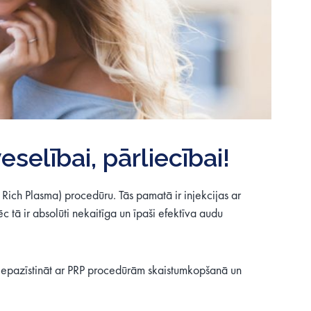
selībai, pārliecībai!
 Rich Plasma) procedūru. Tās pamatā ir injekcijas ar
 tā ir absolūti nekaitīga un īpaši efektīva audu
ūs iepazīstināt ar PRP procedūrām skaistumkopšanā un