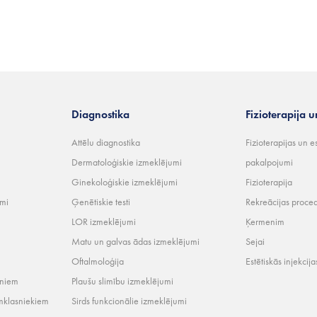
Diagnostika
Fizioterapija u
Attēlu diagnostika
Fizioterapijas un e
Dermatoloģiskie izmeklējumi
pakalpojumi
Ginekoloģiskie izmeklējumi
Fizioterapija
umi
Ģenētiskie testi
Rekreācijas proce
LOR izmeklējumi
Ķermenim
Matu un galvas ādas izmeklējumi
Sejai
Oftalmoloģija
Estētiskās injekcija
rniem
Plaušu slimību izmeklējumi
mklasniekiem
Sirds funkcionālie izmeklējumi