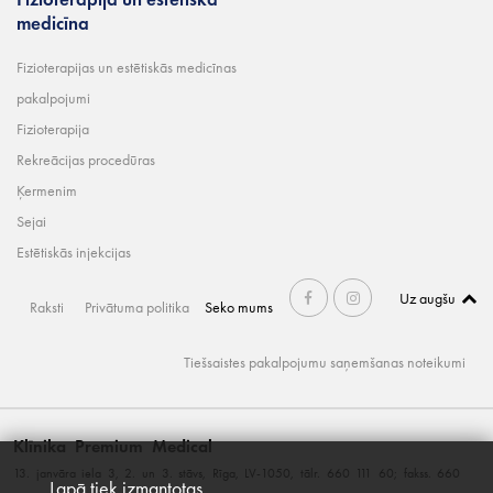
medicīna
Fizioterapijas un estētiskās medicīnas
pakalpojumi
Fizioterapija
Rekreācijas procedūras
Ķermenim
Sejai
Estētiskās injekcijas
Uz augšu
Raksti
Privātuma politika
Seko mums
Tiešsaistes pakalpojumu saņemšanas noteikumi
Klīnika Premium Medical
13. janvāra iela 3, 2. un 3. stāvs, Rīga, LV-1050, tālr. 660 111 60; fakss. 660
Lapā tiek izmantotas