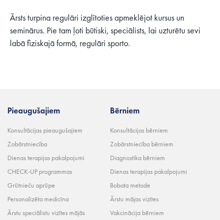
Ārsts turpina regulāri izglītoties apmeklējot kursus un
seminārus. Pie tam ļoti būtiski, speciālists, lai uzturētu sevi
labā fiziskajā formā, regulāri sporto.
Pieaugušajiem
Bērniem
Konsultācijas pieaugušajiem
Konsultācijas bērniem
Zobārstniecība
Zobārstniecība bērniem
Dienas terapijas pakalpojumi
Diagnostika bērniem
CHECK-UP programmas
Dienas terapijas pakalpojumi
Grūtnieču aprūpe
Bobata metode
Personalizēta medicīna
Ārstu mājas vizītes
Ārstu speciālistu vizītes mājās
Vakcinācija bērniem