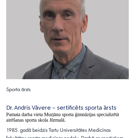
Sporta ārsts
Dr. Andris Vāvere – sertificēts sporta ārsts
Pamata darba vieta Murjānu sporta ģimnāzijas specializētā
airēšanas sporta skola Jūrmalā.
1985. gadā beidzis Tartu Universitātes Medicīnas
fakultātes sporta medicīnas nodaļu. Darbā ar sportistiem