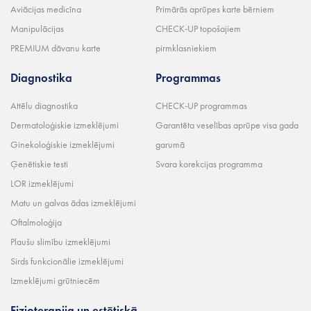
Aviācijas medicīna
Primārās aprūpes karte bērniem
Manipulācijas
CHECK-UP topošajiem
PREMIUM dāvanu karte
pirmklasniekiem
Diagnostika
Programmas
Attēlu diagnostika
CHECK-UP programmas
Dermatoloģiskie izmeklējumi
Garantēta veselības aprūpe visa gada
Ginekoloģiskie izmeklējumi
garumā
Ģenētiskie testi
Svara korekcijas programma
LOR izmeklējumi
Matu un galvas ādas izmeklējumi
Oftalmoloģija
Plaušu slimību izmeklējumi
Sirds funkcionālie izmeklējumi
Izmeklējumi grūtniecēm
Fizioterapija un estētiskā