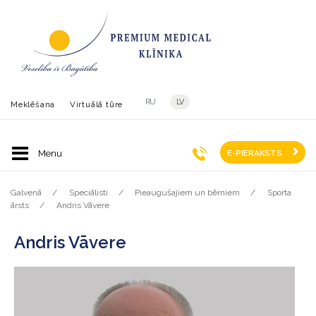
RU
LV
Meklēšana
Virtuālā tūre
E-PIERAKSTS
Galvenā
Speciālisti
Pieaugušajiem un bērniem
Sporta
ārsts
Andris Vāvere
Andris Vāvere