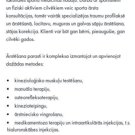
un fiziski aktīviem cilvēkiem veic sporta ārsta
konsultācijas, tomēr vairāk specializējas traumu profilaksē
un ārstēšanā, locītavu, muguras un galvas sāpju ārstēšana,
stājas korekcija. Klienti var būt gan bērni, pieaugušie, gan
cilvēki gados.
Ārstēšana parasti ir kompleksa izmantojot un apvienojot
dažādas metodes:
kinezioloģisko muskuļu testēšanu,
manuālo terapiju,
osteorefleksoterapiju,
kinezioteipingu,
ārstniecisko vingrošanu,
medikamentozo terapiju un intraartikulārās injekcijas, t.s.
hialuronskābes injekcijas.