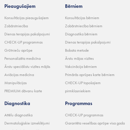
Pieaugušajiem
Bērniem
Konsultācijas pieaugušajiem
Konsultācijas bērniem
Zobārstniecība
Zobārstniecība bērniem
Dienas terapijas pakalpojumi
Diagnostika bērniem
CHECK-UP programmas
Dienas terapijas pakalpojumi
Grūtnieču aprūpe
Bobata metode
Personalizēta medicīna
Ārstu mājas vizītes
Ārstu speciālistu vizītes mājās
Vakcinācija bērniem
Aviācijas medicīna
Primārās aprūpes karte bērniem
Manipulācijas
CHECK-UP topošajiem
PREMIUM dāvanu karte
pirmklasniekiem
Diagnostika
Programmas
Attēlu diagnostika
CHECK-UP programmas
Dermatoloģiskie izmeklējumi
Garantēta veselības aprūpe visa gada