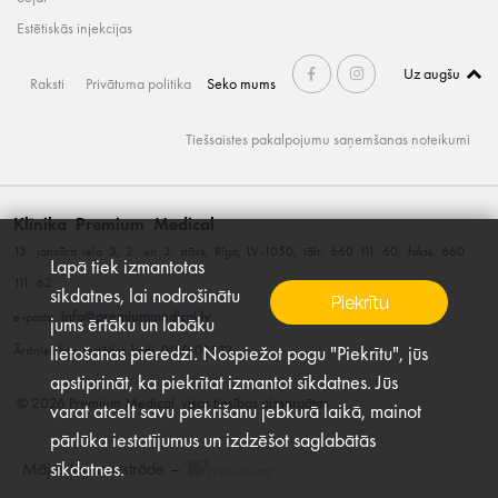
Estētiskās injekcijas
Uz augšu
Raksti
Privātuma politika
Seko mums
Tiešsaistes pakalpojumu saņemšanas noteikumi
Klīnika Premium Medical
13. janvāra iela 3, 2. un 3. stāvs, Rīga, LV-1050, tālr. 660 111 60; fakss. 660
Lapā tiek izmantotas
111 62
sīkdatnes, lai nodrošinātu
Piekrītu
info@premiummedical.lv
e-pasts:
jums ērtāku un labāku
lietošanas pieredzi. Nospiežot pogu "Piekrītu", jūs
Ārstniecības iestādes kods 0100-00532
apstiprināt, ka piekrītat izmantot sīkdatnes. Jūs
© 2026 Premium Medical, visas tiesības aizsargātas
varat atcelt savu piekrišanu jebkurā laikā, mainot
pārlūka iestatījumus un izdzēšot saglabātās
sīkdatnes.
Mājas lapas izstrāde
–