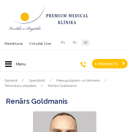
EN
RU
LV
Meklēšana
Virtuālā tūre
E-PIERAKSTS
Galvenā
Speciālisti
Pieaugušajiem un bērniem
Tehniskais ortopēds
Renārs Goldmanis
Renārs Goldmanis