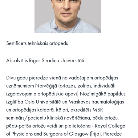
Sertificēts tehniskais ortopēds
Absolvējis Rīgas Stradiņa Universitāti.
Divu gadu pieredze vienā no vadošajiem ortopēdijas
uzņēmumiem Norvēģijā (ortozes, zolītes, individuāli
izgatavojamie ortopēdiskie apavi) Nozīmīgākā papildus
izglītība Oslo Universitātē un Maskavas traumatoloģijas
un ortopēdijas katedrā, kā arī, akreditēts MSK
seminārs/pacientu klīniskā novērtēšana, pēdu ortožu,
pēdu-potīšu ortožu veidi un pielietošana - Royal College
of Physicians and Surgeons of Glasgow (Īrija). Pieredze