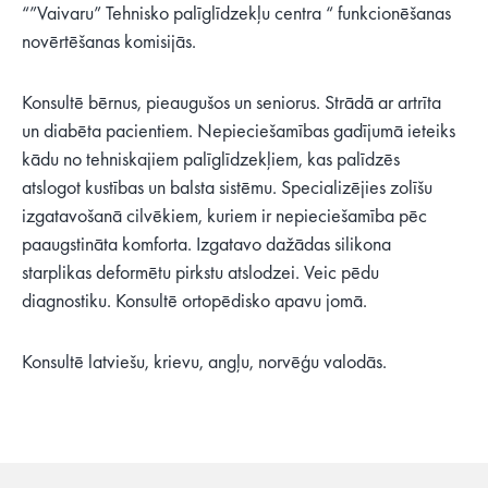
“”Vaivaru” Tehnisko palīglīdzekļu centra “ funkcionēšanas
novērtēšanas komisijās.
Konsultē bērnus, pieaugušos un seniorus. Strādā ar artrīta
un diabēta pacientiem. Nepieciešamības gadījumā ieteiks
kādu no tehniskajiem palīglīdzekļiem, kas palīdzēs
atslogot kustības un balsta sistēmu. Specializējies zolīšu
izgatavošanā cilvēkiem, kuriem ir nepieciešamība pēc
paaugstināta komforta. Izgatavo dažādas silikona
starplikas deformētu pirkstu atslodzei. Veic pēdu
diagnostiku. Konsultē ortopēdisko apavu jomā.
Konsultē latviešu, krievu, angļu, norvēģu valodās.