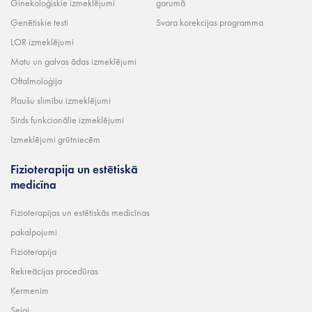
Ginekoloģiskie izmeklējumi
garumā
Ģenētiskie testi
Svara korekcijas programma
LOR izmeklējumi
Matu un galvas ādas izmeklējumi
Oftalmoloģija
Plaušu slimību izmeklējumi
Sirds funkcionālie izmeklējumi
Izmeklējumi grūtniecēm
Fizioterapija un estētiskā
medicīna
Fizioterapijas un estētiskās medicīnas
pakalpojumi
Fizioterapija
Rekreācijas procedūras
Ķermenim
Sejai