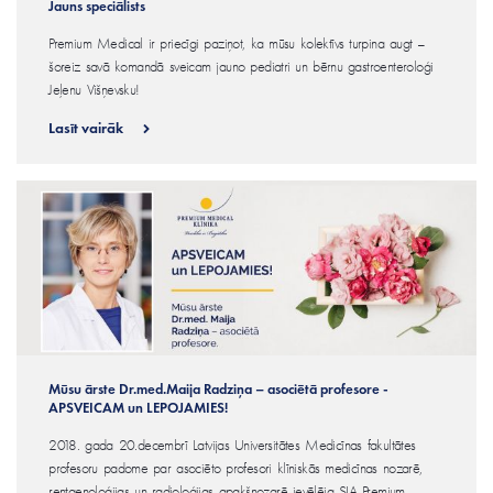
Jauns speciālists
Premium Medical ir priecīgi paziņot, ka mūsu kolektīvs turpina augt –
šoreiz savā komandā sveicam jauno pediatri un bērnu gastroenteroloģi
Jeļenu Višņevsku!
Lasīt vairāk
Mūsu ārste Dr.med.Maija Radziņa – asociētā profesore -
APSVEICAM un LEPOJAMIES!
2018. gada 20.decembrī Latvijas Universitātes Medicīnas fakultātes
profesoru padome par asociēto profesori klīniskās medicīnas nozarē,
rentgenoloģijas un radioloģijas apakšnozarē ievēlēja SIA Premium