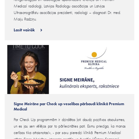
Medical radioloģi, Latvijas Radiologu asociācijas un Latvijas
Ultrasonogrāfistu asociācijas prezidenti, radioloģi – diagnosti Dr. med.
Maiju Radziņu.
Lasīt vairāk
Signe Meirāne par Check up veselības pārbaudi klīnikā Premium
Medical
Par Check Up programmām ir dzirdētas ļoti daudz pozitīvas atsauksmes,
un es jau sen vēlējos par to pārliecināties pati. Esmu priecīga, ka manas
cerības tika attaisnotas!», - par savu pieredzi klīnikā Premium Medical
stāsta Signe Meirāne, interneta portāla un žurnāla “Četras Sezonas”