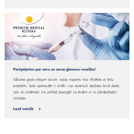
Parūpējieties par savu un savas ģimenes veselību!
Sākoties gada siltajam laikam, rodas nopietns risks inficēties ar ērču
encefalītu. Īpaši apdraudēti ir cilvēki, kas iecienījuši atpūsties brīvā dabā,
taču arī pilsētnieki nav pilnībā pasargāti no ērcēm un to pārnēsātajām
slimībām.
Lasīt vairāk