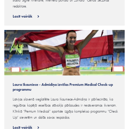
redaktore.
Lasīt vairāk
Laura Ikauniece - Admidiņa izvēlas Premium Medical Check-up
programmu
Latvijas slavenā vieglatlēte Laura Ikauniece-Admidiņa ir pārliecināta, ka
regulāras kopējā veselības stāvokļa pārbaudes ir neatsveramas ikvienam.
Klīnikā “Premium Medical” sportiste izgāja komplekso programmu “Check
Up” sievietēm un dalās savos iespaidos.
Lasīt vairāk