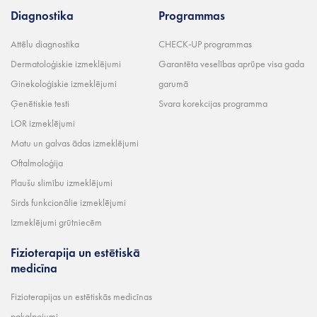
Diagnostika
Programmas
Attēlu diagnostika
CHECK-UP programmas
Dermatoloģiskie izmeklējumi
Garantēta veselības aprūpe visa gada
Ginekoloģiskie izmeklējumi
garumā
Ģenētiskie testi
Svara korekcijas programma
LOR izmeklējumi
Matu un galvas ādas izmeklējumi
Oftalmoloģija
Plaušu slimību izmeklējumi
Sirds funkcionālie izmeklējumi
Izmeklējumi grūtniecēm
Fizioterapija un estētiskā
medicīna
Fizioterapijas un estētiskās medicīnas
pakalpojumi