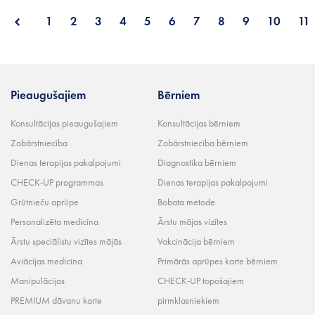
1
2
3
4
5
6
7
8
9
10
11
Pieaugušajiem
Bērniem
Konsultācijas pieaugušajiem
Konsultācijas bērniem
Zobārstniecība
Zobārstniecība bērniem
Dienas terapijas pakalpojumi
Diagnostika bērniem
CHECK-UP programmas
Dienas terapijas pakalpojumi
Grūtnieču aprūpe
Bobata metode
Personalizēta medicīna
Ārstu mājas vizītes
Ārstu speciālistu vizītes mājās
Vakcinācija bērniem
Aviācijas medicīna
Primārās aprūpes karte bērniem
Manipulācijas
CHECK-UP topošajiem
PREMIUM dāvanu karte
pirmklasniekiem