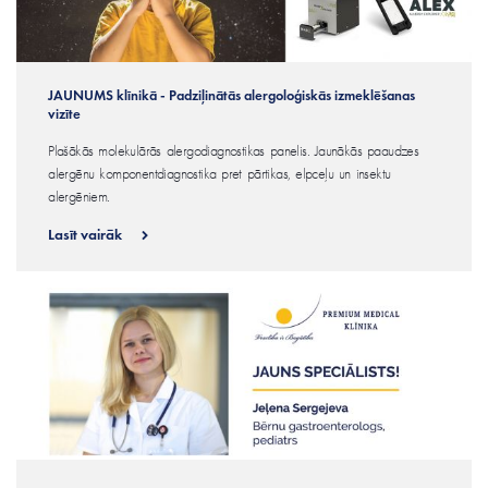
JAUNUMS klīnikā - Padziļinātās alergoloģiskās izmeklēšanas
vizīte
Plašākās molekulārās alergodiagnostikas panelis. Jaunākās paaudzes
alergēnu komponentdiagnostika pret pārtikas, elpceļu un insektu
alergēniem.
Lasīt vairāk