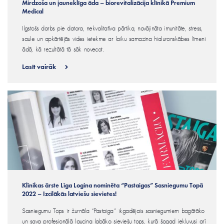
Mirdzoša un jauneklīga āda – biorevitalizācija klīnikā Premium
Medical
Ilgstošs darbs pie datora, nekvalitatīva pārtika, novājināta imunitāte, stress,
saule un apkārtējās vides ietekme ar laiku samazina hialuronskābes līmeni
ādā, kā rezultātā tā sāk novecot.
Lasīt vairāk
Klīnikas ārste Līga Logina nominēta “Pastaigas” Sasniegumu Topā
2022 – Izcilākās latviešu sievietes!
Sasniegumu Tops ir žurnāla “Pastaiga” ikgadējais sasniegumiem bagātāko
un sava profesionālā lauciņa labāko sieviešu tops, kurā šogad iekļuvusi arī