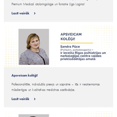
Premium Medical otolaringoloģe un foniatre Līga Logina!
Lasīt vairāk
Apsveicam kolēģi!
Profesionalitāte, individuāla pieeja un sapratne – tās ir neatņemamas
mūsdienīgas un kvalitatīvas medicīnas sastāvdaļas.
Lasīt vairāk