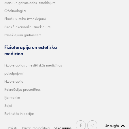
Matu un galvas ādas izmeklējumi
Oftalmoloģija
Plaušu slimību izmeklējumi
Sirds funkcionālie izmeklējumi
Izmeklējumi grūtniecēm
Fizioterapija un estētiskā
medicīna
Fizioterapijas un estētiskās medicīnas
pakalpojumi
Fizioterapija
Rekreācijas procedūras
Ķermenim
Sejai
Estētiskās injekcijas
Uz augšu
Raksti
Privātuma politika
Seko mums