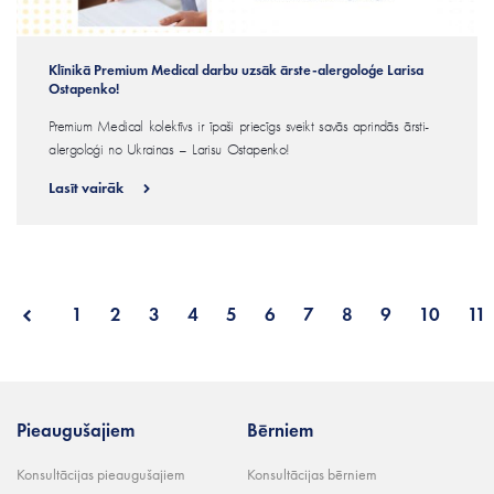
Klīnikā Premium Medical darbu uzsāk ārste-alergoloģe Larisa
Ostapenko!
Premium Medical kolektīvs ir īpaši priecīgs sveikt savās aprindās ārsti-
alergoloģi no Ukrainas – Larisu Ostapenko!
Lasīt vairāk
1
2
3
4
5
6
7
8
9
10
11
Pieaugušajiem
Bērniem
Konsultācijas pieaugušajiem
Konsultācijas bērniem