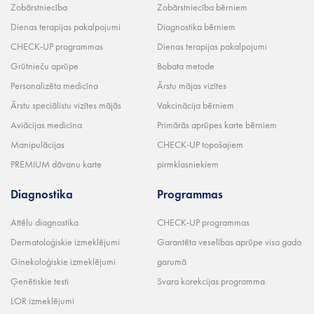
Zobārstniecība
Zobārstniecība bērniem
Dienas terapijas pakalpojumi
Diagnostika bērniem
CHECK-UP programmas
Dienas terapijas pakalpojumi
Grūtnieču aprūpe
Bobata metode
Personalizēta medicīna
Ārstu mājas vizītes
Ārstu speciālistu vizītes mājās
Vakcinācija bērniem
Aviācijas medicīna
Primārās aprūpes karte bērniem
Manipulācijas
CHECK-UP topošajiem
PREMIUM dāvanu karte
pirmklasniekiem
Diagnostika
Programmas
Attēlu diagnostika
CHECK-UP programmas
Dermatoloģiskie izmeklējumi
Garantēta veselības aprūpe visa gada
Ginekoloģiskie izmeklējumi
garumā
Ģenētiskie testi
Svara korekcijas programma
LOR izmeklējumi