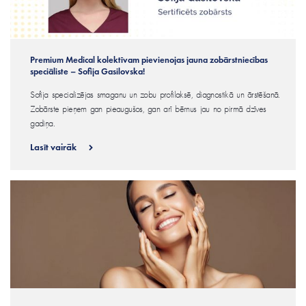
Premium Medical kolektīvam pievienojas jauna zobārstniecības
speciāliste – Sofija Gasilovska!
Sofija specializējas smaganu un zobu profilaksē, diagnostikā un ārstēšanā.
Zobārste pieņem gan pieaugušos, gan arī bērnus jau no pirmā dzīves
gadiņa.
Lasīt vairāk